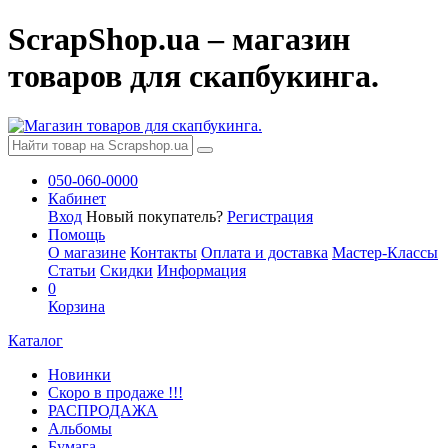
ScrapShop.ua – магазин
товаров для скапбукинга.
050-060-0000
Кабинет
Вход
Новый покупатель?
Регистрация
Помощь
О магазине
Контакты
Оплата и доставка
Мастер-Классы
Статьи
Скидки
Информация
0
Корзина
Каталог
Новинки
Скоро в продаже !!!
РАСПРОДАЖА
Альбомы
Бумага