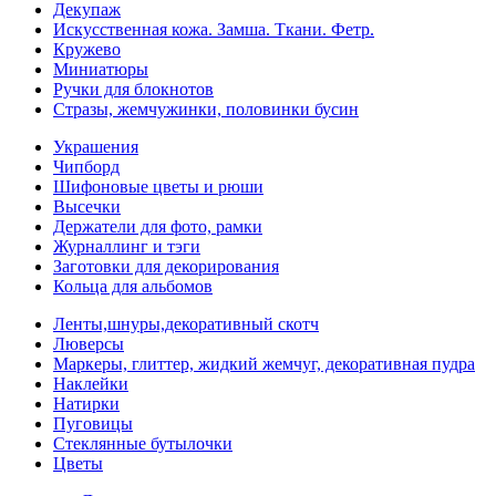
Декупаж
Искусственная кожа. Замша. Ткани. Фетр.
Кружево
Миниатюры
Ручки для блокнотов
Стразы, жемчужинки, половинки бусин
Украшения
Чипборд
Шифоновые цветы и рюши
Высечки
Держатели для фото, рамки
Журналлинг и тэги
Заготовки для декорирования
Кольца для альбомов
Ленты,шнуры,декоративный скотч
Люверсы
Маркеры, глиттер, жидкий жемчуг, декоративная пудра
Наклейки
Натирки
Пуговицы
Стеклянные бутылочки
Цветы