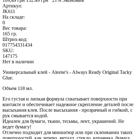
109,49 грн
132.49 грн
21% Экономия
Артикул:
JK611
На складе:
0
Вес товара:
165 гр.
Штрих-код:
017754331434
SKU:
147175
Нет в наличии
Универсальный клей - Aleene's - Always Ready Original Tacky
Glue.
Объем 118 мл.
Его густая и липкая формула схватывает поверхности при
контакте и обеспечивает надежное скрепление деталей после
высыхания клея. После высыхания - прозрачный и гибкий, с
рук смывается водой.
Идеален для бумаги, ткани, тесьмы, лент, украшений. Не
ведет бумагу!
Отлично подходит для миниатюр или при склеивании таких
поверхностей, как дерево, металл, стекло, керамика, бумага,