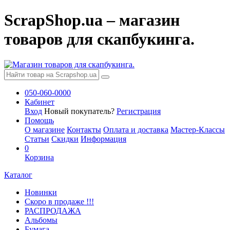
ScrapShop.ua – магазин
товаров для скапбукинга.
050-060-0000
Кабинет
Вход
Новый покупатель?
Регистрация
Помощь
О магазине
Контакты
Оплата и доставка
Мастер-Классы
Статьи
Скидки
Информация
0
Корзина
Каталог
Новинки
Скоро в продаже !!!
РАСПРОДАЖА
Альбомы
Бумага