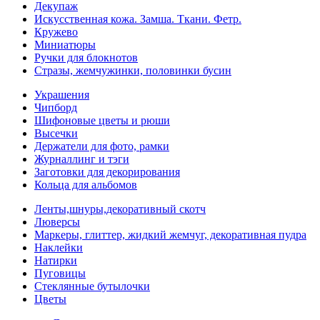
Декупаж
Искусственная кожа. Замша. Ткани. Фетр.
Кружево
Миниатюры
Ручки для блокнотов
Стразы, жемчужинки, половинки бусин
Украшения
Чипборд
Шифоновые цветы и рюши
Высечки
Держатели для фото, рамки
Журналлинг и тэги
Заготовки для декорирования
Кольца для альбомов
Ленты,шнуры,декоративный скотч
Люверсы
Маркеры, глиттер, жидкий жемчуг, декоративная пудра
Наклейки
Натирки
Пуговицы
Стеклянные бутылочки
Цветы