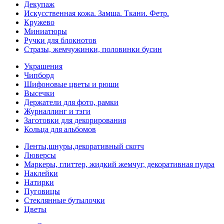
Декупаж
Искусственная кожа. Замша. Ткани. Фетр.
Кружево
Миниатюры
Ручки для блокнотов
Стразы, жемчужинки, половинки бусин
Украшения
Чипборд
Шифоновые цветы и рюши
Высечки
Держатели для фото, рамки
Журналлинг и тэги
Заготовки для декорирования
Кольца для альбомов
Ленты,шнуры,декоративный скотч
Люверсы
Маркеры, глиттер, жидкий жемчуг, декоративная пудра
Наклейки
Натирки
Пуговицы
Стеклянные бутылочки
Цветы