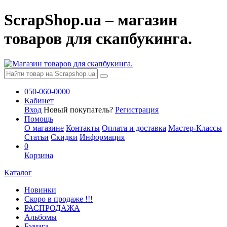
ScrapShop.ua – магазин
товаров для скапбукинга.
050-060-0000
Кабинет
Вход
Новый покупатель?
Регистрация
Помощь
О магазине
Контакты
Оплата и доставка
Мастер-Классы
Статьи
Скидки
Информация
0
Корзина
Каталог
Новинки
Скоро в продаже !!!
РАСПРОДАЖА
Альбомы
Бумага