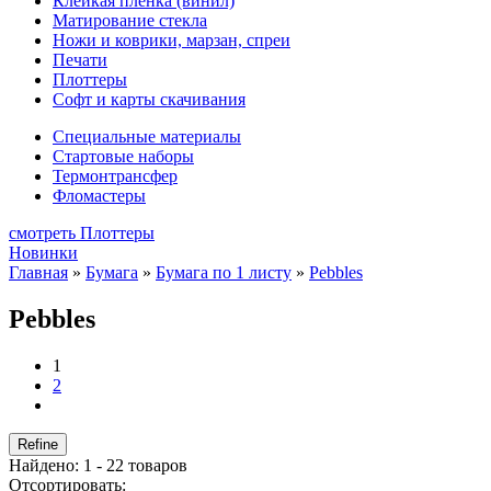
Клейкая плёнка (винил)
Матирование стекла
Ножи и коврики, марзан, спреи
Печати
Плоттеры
Софт и карты скачивания
Специальные материалы
Стартовые наборы
Термонтрансфер
Фломастеры
смотреть Плоттеры
Новинки
Главная
»
Бумага
»
Бумага по 1 листу
»
Pebbles
Pebbles
1
2
Refine
Найдено: 1 - 22 товаров
Отсортировать: