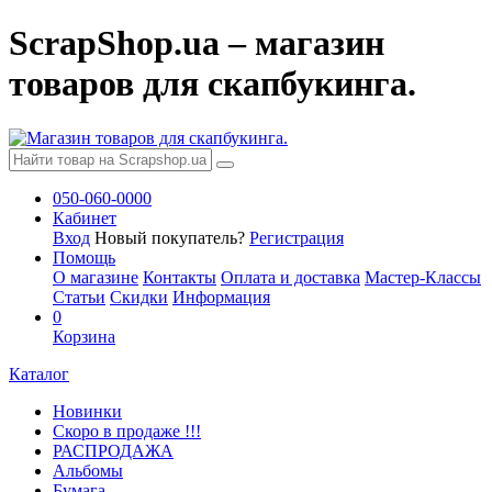
ScrapShop.ua – магазин
товаров для скапбукинга.
050-060-0000
Кабинет
Вход
Новый покупатель?
Регистрация
Помощь
О магазине
Контакты
Оплата и доставка
Мастер-Классы
Статьи
Скидки
Информация
0
Корзина
Каталог
Новинки
Скоро в продаже !!!
РАСПРОДАЖА
Альбомы
Бумага