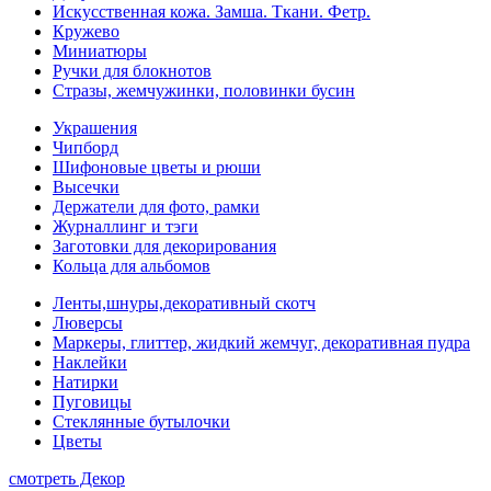
Искусственная кожа. Замша. Ткани. Фетр.
Кружево
Миниатюры
Ручки для блокнотов
Стразы, жемчужинки, половинки бусин
Украшения
Чипборд
Шифоновые цветы и рюши
Высечки
Держатели для фото, рамки
Журналлинг и тэги
Заготовки для декорирования
Кольца для альбомов
Ленты,шнуры,декоративный скотч
Люверсы
Маркеры, глиттер, жидкий жемчуг, декоративная пудра
Наклейки
Натирки
Пуговицы
Стеклянные бутылочки
Цветы
смотреть Декор