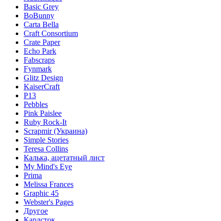
Basic Grey
BoBunny
Carta Bella
Craft Consortium
Crate Paper
Echo Park
Fabscraps
Fynmark
Glitz Design
KaiserCraft
P13
Pebbles
Pink Paislee
Ruby Rock-It
Scrapmir (Украина)
Simple Stories
Teresa Collins
Калька, ацетатный лист
My Mind's Eye
Prima
Melissa Frances
Graphic 45
Webster's Pages
Другое
Кардсток