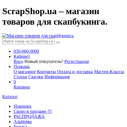
ScrapShop.ua – магазин
товаров для скапбукинга.
050-060-0000
Кабинет
Вход
Новый покупатель?
Регистрация
Помощь
О магазине
Контакты
Оплата и доставка
Мастер-Классы
Статьи
Скидки
Информация
0
Корзина
Каталог
Новинки
Скоро в продаже !!!
РАСПРОДАЖА
Альбомы
Бумага