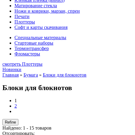
Клейкая плёнка (винил)
Матирование стекла
Ножи и коврики, марзан, спреи
Печати
Плоттеры
Софт и карты скачивания
Специальные материалы
Стартовые наборы
Термонтрансфер
Фломастеры
смотреть Плоттеры
Новинки
Главная
»
Бумага
»
Блоки для блокнотов
Блоки для блокнотов
1
2
Refine
Найдено: 1 - 15 товаров
Отсортировать: