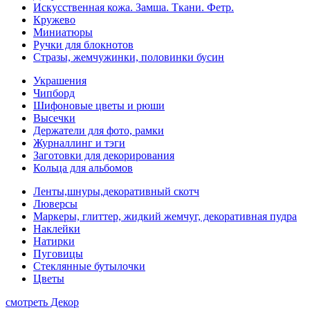
Искусственная кожа. Замша. Ткани. Фетр.
Кружево
Миниатюры
Ручки для блокнотов
Стразы, жемчужинки, половинки бусин
Украшения
Чипборд
Шифоновые цветы и рюши
Высечки
Держатели для фото, рамки
Журналлинг и тэги
Заготовки для декорирования
Кольца для альбомов
Ленты,шнуры,декоративный скотч
Люверсы
Маркеры, глиттер, жидкий жемчуг, декоративная пудра
Наклейки
Натирки
Пуговицы
Стеклянные бутылочки
Цветы
смотреть Декор