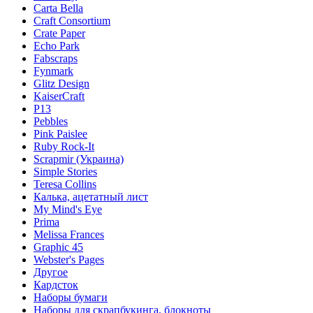
Carta Bella
Craft Consortium
Crate Paper
Echo Park
Fabscraps
Fynmark
Glitz Design
KaiserCraft
P13
Pebbles
Pink Paislee
Ruby Rock-It
Scrapmir (Украина)
Simple Stories
Teresa Collins
Калька, ацетатный лист
My Mind's Eye
Prima
Melissa Frances
Graphic 45
Webster's Pages
Другое
Кардсток
Наборы бумаги
Наборы для скрапбукинга, блокноты