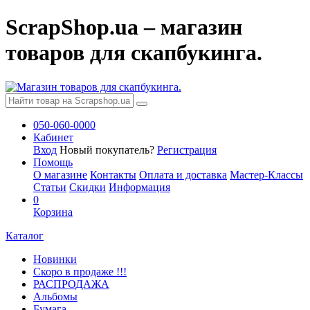
ScrapShop.ua – магазин
товаров для скапбукинга.
050-060-0000
Кабинет
Вход
Новый покупатель?
Регистрация
Помощь
О магазине
Контакты
Оплата и доставка
Мастер-Классы
Статьи
Скидки
Информация
0
Корзина
Каталог
Новинки
Скоро в продаже !!!
РАСПРОДАЖА
Альбомы
Бумага