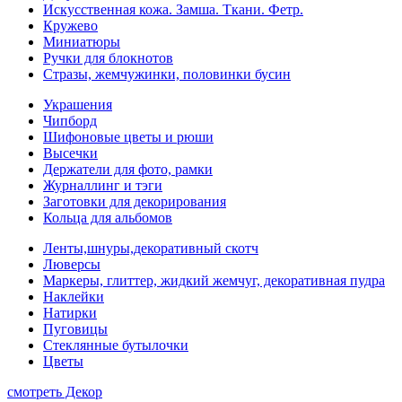
Искусственная кожа. Замша. Ткани. Фетр.
Кружево
Миниатюры
Ручки для блокнотов
Стразы, жемчужинки, половинки бусин
Украшения
Чипборд
Шифоновые цветы и рюши
Высечки
Держатели для фото, рамки
Журналлинг и тэги
Заготовки для декорирования
Кольца для альбомов
Ленты,шнуры,декоративный скотч
Люверсы
Маркеры, глиттер, жидкий жемчуг, декоративная пудра
Наклейки
Натирки
Пуговицы
Стеклянные бутылочки
Цветы
смотреть Декор