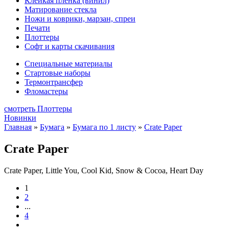
Клейкая плёнка (винил)
Матирование стекла
Ножи и коврики, марзан, спреи
Печати
Плоттеры
Софт и карты скачивания
Специальные материалы
Стартовые наборы
Термонтрансфер
Фломастеры
смотреть Плоттеры
Новинки
Главная
»
Бумага
»
Бумага по 1 листу
»
Crate Paper
Crate Paper
Crate Paper, Little You, Cool Kid, Snow & Cocoa, Heart Day
1
2
...
4