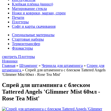
Клейкая плёнка (винил)
Матирование стекла
Ножи и коврики, марзан, спреи
Печати
Плоттеры
Софт и карты скачивания
Специальные материалы
Стартовые наборы
Термонтрансфер
Фломастеры
смотреть Плоттеры
Новинки
Главная
»
Штампинг
»
Чернила для штампинга
»
Спреи для
штампинга
»
Спрей для штампинга с блеском Tattered Angels
'Glimmer Mist 60мл - Rose Tea Mist'
Спрей для штампинга с блеском
Tattered Angels 'Glimmer Mist 60мл -
Rose Tea Mist'