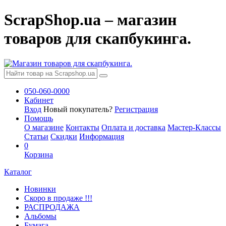
ScrapShop.ua – магазин
товаров для скапбукинга.
050-060-0000
Кабинет
Вход
Новый покупатель?
Регистрация
Помощь
О магазине
Контакты
Оплата и доставка
Мастер-Классы
Статьи
Скидки
Информация
0
Корзина
Каталог
Новинки
Скоро в продаже !!!
РАСПРОДАЖА
Альбомы
Бумага