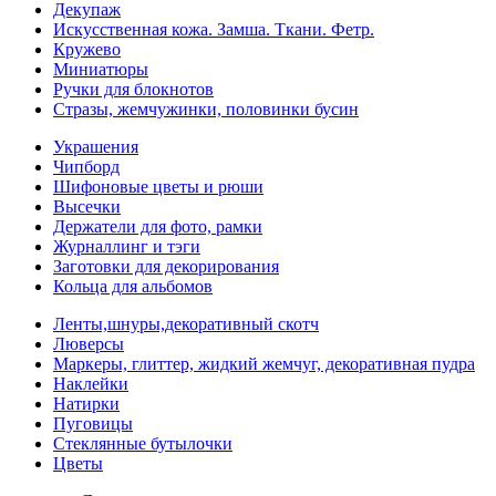
Декупаж
Искусственная кожа. Замша. Ткани. Фетр.
Кружево
Миниатюры
Ручки для блокнотов
Стразы, жемчужинки, половинки бусин
Украшения
Чипборд
Шифоновые цветы и рюши
Высечки
Держатели для фото, рамки
Журналлинг и тэги
Заготовки для декорирования
Кольца для альбомов
Ленты,шнуры,декоративный скотч
Люверсы
Маркеры, глиттер, жидкий жемчуг, декоративная пудра
Наклейки
Натирки
Пуговицы
Стеклянные бутылочки
Цветы