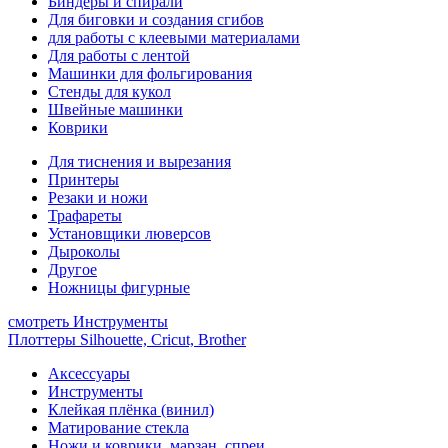
Биндеры и спирали
Для биговки и создания сгибов
для работы с клеевыми материалами
Для работы с лентой
Машинки для фольгирования
Стенды для кукол
Швейные машинки
Коврики
Для тиснения и вырезания
Принтеры
Резаки и ножи
Трафареты
Установщики люверсов
Дыроколы
Другое
Ножницы фигурные
смотреть Инструменты
Плоттеры Silhouette, Cricut, Brother
Аксессуары
Инструменты
Клейкая плёнка (винил)
Матирование стекла
Ножи и коврики, марзан, спреи