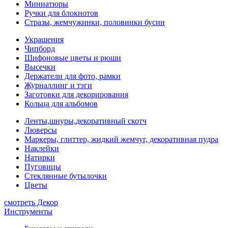
Миниатюры
Ручки для блокнотов
Стразы, жемчужинки, половинки бусин
Украшения
Чипборд
Шифоновые цветы и рюши
Высечки
Держатели для фото, рамки
Журналлинг и тэги
Заготовки для декорирования
Кольца для альбомов
Ленты,шнуры,декоративный скотч
Люверсы
Маркеры, глиттер, жидкий жемчуг, декоративная пудра
Наклейки
Натирки
Пуговицы
Стеклянные бутылочки
Цветы
смотреть Декор
Инструменты