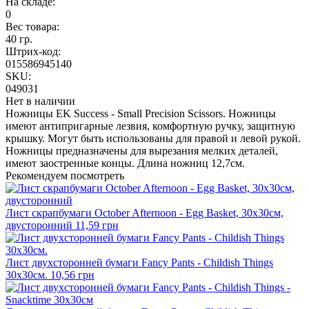
На складе:
0
Вес товара:
40 гр.
Штрих-код:
015586945140
SKU:
049031
Нет в наличии
Ножницы EK Success - Small Precision Scissors. Ножницы
имеют антипригарные лезвия, комфортную ручку, защитную
крышку. Могут быть использованы для правой и левой рукой.
Ножницы предназначены для вырезания мелких деталей,
имеют заостренные концы. Длина ножниц 12,7см.
Рекомендуем посмотреть
Лист скрапбумаги October Afternoon - Egg Basket, 30х30см,
двусторонний
11,59 грн
Лист двухсторонней бумаги Fancy Pants - Childish Things
30х30см.
10,56 грн