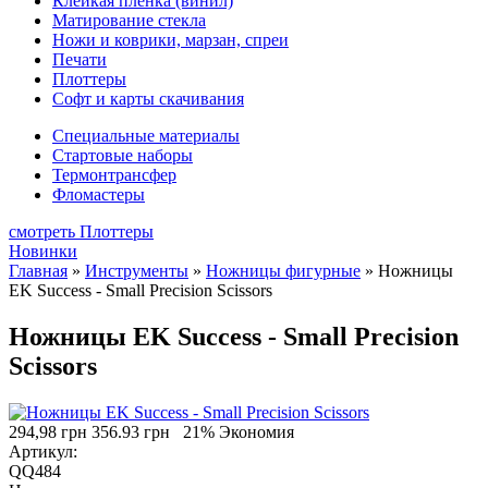
Клейкая плёнка (винил)
Матирование стекла
Ножи и коврики, марзан, спреи
Печати
Плоттеры
Софт и карты скачивания
Специальные материалы
Стартовые наборы
Термонтрансфер
Фломастеры
смотреть Плоттеры
Новинки
Главная
»
Инструменты
»
Ножницы фигурные
»
Ножницы
EK Success - Small Precision Scissors
Ножницы EK Success - Small Precision
Scissors
294,98 грн
356.93 грн
21% Экономия
Артикул:
QQ484