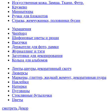
Искусственная кожа. Замша. Ткани. Фетр.
Кружево
Миниатюры
Ручки для блокнотов
Стразы, жемчужинки, половинки бусин
Украшения
Чипборд
Шифоновые цветы и рюши
Высечки
Держатели для фото, рамки
Журналлинг и тэги
Заготовки для декорирования
Кольца для альбомов
Ленты,шнуры,декоративный скотч
Люверсы
Маркеры, глиттер, жидкий жемчуг, декоративная пудра
Наклейки
Натирки
Пуговицы
Стеклянные бутылочки
Цветы
смотреть Декор