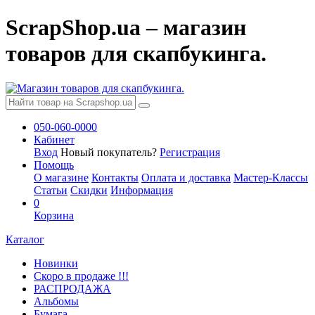
ScrapShop.ua – магазин
товаров для скапбукинга.
050-060-0000
Кабинет
Вход
Новый покупатель?
Регистрация
Помощь
О магазине
Контакты
Оплата и доставка
Мастер-Классы
Статьи
Скидки
Информация
0
Корзина
Каталог
Новинки
Скоро в продаже !!!
РАСПРОДАЖА
Альбомы
Бумага