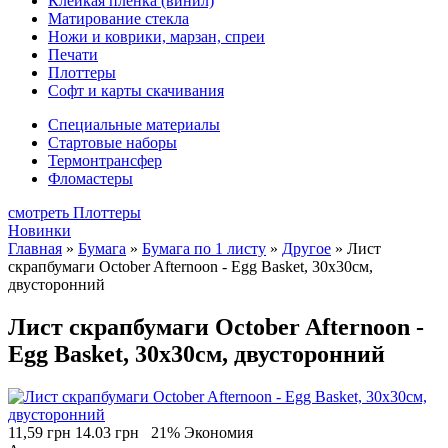
Клейкая плёнка (винил)
Матирование стекла
Ножи и коврики, марзан, спреи
Печати
Плоттеры
Софт и карты скачивания
Специальные материалы
Стартовые наборы
Термонтрансфер
Фломастеры
смотреть Плоттеры
Новинки
Главная
»
Бумага
»
Бумага по 1 листу
»
Другое
»
Лист
скрапбумаги October Afternoon - Egg Basket, 30х30см,
двусторонний
Лист скрапбумаги October Afternoon -
Egg Basket, 30х30см, двусторонний
11,59 грн
14.03 грн
21% Экономия