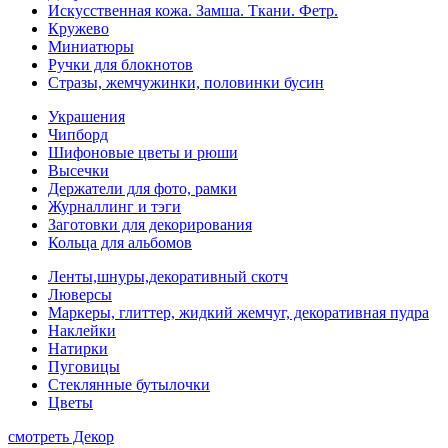
Искусственная кожа. Замша. Ткани. Фетр.
Кружево
Миниатюры
Ручки для блокнотов
Стразы, жемчужинки, половинки бусин
Украшения
Чипборд
Шифоновые цветы и рюши
Высечки
Держатели для фото, рамки
Журналлинг и тэги
Заготовки для декорирования
Кольца для альбомов
Ленты,шнуры,декоративный скотч
Люверсы
Маркеры, глиттер, жидкий жемчуг, декоративная пудра
Наклейки
Натирки
Пуговицы
Стеклянные бутылочки
Цветы
смотреть Декор