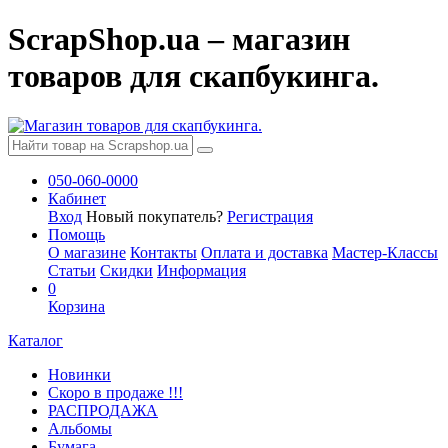
ScrapShop.ua – магазин
товаров для скапбукинга.
050-060-0000
Кабинет
Вход
Новый покупатель?
Регистрация
Помощь
О магазине
Контакты
Оплата и доставка
Мастер-Классы
Статьи
Скидки
Информация
0
Корзина
Каталог
Новинки
Скоро в продаже !!!
РАСПРОДАЖА
Альбомы
Бумага