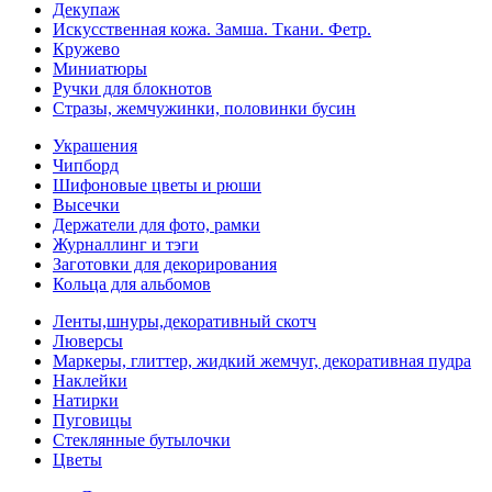
Декупаж
Искусственная кожа. Замша. Ткани. Фетр.
Кружево
Миниатюры
Ручки для блокнотов
Стразы, жемчужинки, половинки бусин
Украшения
Чипборд
Шифоновые цветы и рюши
Высечки
Держатели для фото, рамки
Журналлинг и тэги
Заготовки для декорирования
Кольца для альбомов
Ленты,шнуры,декоративный скотч
Люверсы
Маркеры, глиттер, жидкий жемчуг, декоративная пудра
Наклейки
Натирки
Пуговицы
Стеклянные бутылочки
Цветы