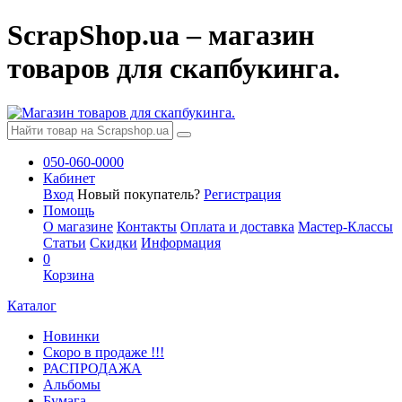
ScrapShop.ua – магазин
товаров для скапбукинга.
050-060-0000
Кабинет
Вход
Новый покупатель?
Регистрация
Помощь
О магазине
Контакты
Оплата и доставка
Мастер-Классы
Статьи
Скидки
Информация
0
Корзина
Каталог
Новинки
Скоро в продаже !!!
РАСПРОДАЖА
Альбомы
Бумага