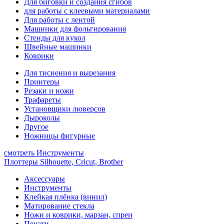
Для биговки и создания сгибов
для работы с клеевыми материалами
Для работы с лентой
Машинки для фольгирования
Стенды для кукол
Швейные машинки
Коврики
Для тиснения и вырезания
Принтеры
Резаки и ножи
Трафареты
Установщики люверсов
Дыроколы
Другое
Ножницы фигурные
смотреть Инструменты
Плоттеры Silhouette, Cricut, Brother
Аксессуары
Инструменты
Клейкая плёнка (винил)
Матирование стекла
Ножи и коврики, марзан, спреи
Печати