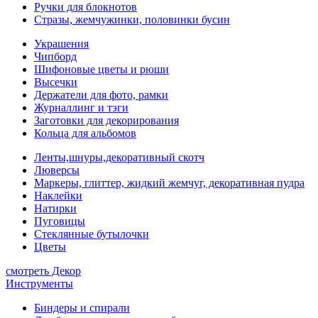
Ручки для блокнотов
Стразы, жемчужинки, половинки бусин
Украшения
Чипборд
Шифоновые цветы и рюши
Высечки
Держатели для фото, рамки
Журналлинг и тэги
Заготовки для декорирования
Кольца для альбомов
Ленты,шнуры,декоративный скотч
Люверсы
Маркеры, глиттер, жидкий жемчуг, декоративная пудра
Наклейки
Натирки
Пуговицы
Стеклянные бутылочки
Цветы
смотреть Декор
Инструменты
Биндеры и спирали