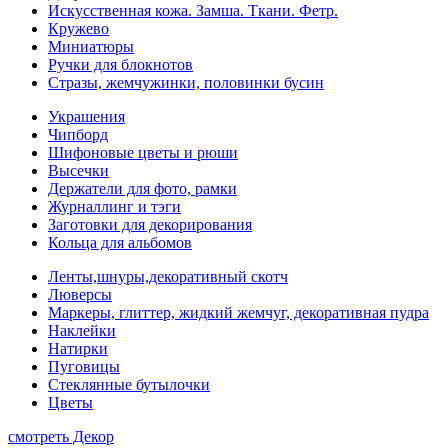
Искусственная кожа. Замша. Ткани. Фетр.
Кружево
Миниатюры
Ручки для блокнотов
Стразы, жемчужинки, половинки бусин
Украшения
Чипборд
Шифоновые цветы и рюши
Высечки
Держатели для фото, рамки
Журналлинг и тэги
Заготовки для декорирования
Кольца для альбомов
Ленты,шнуры,декоративный скотч
Люверсы
Маркеры, глиттер, жидкий жемчуг, декоративная пудра
Наклейки
Натирки
Пуговицы
Стеклянные бутылочки
Цветы
смотреть Декор