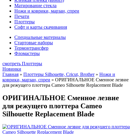
Клейкая плёнка (винил)
Матирование стекла
Ножи и коврики, марзан, спреи
Печати
Плоттеры
Софт и карты скачивания
Специальные материалы
Стартовые наборы
Термонтрансфер
Фломастеры
смотреть Плоттеры
Новинки
Главная
»
Плоттеры Silhouette, Cricut, Brother
»
Ножи и
коврики, марзан, спреи
»
ОРИГИНАЛЬНОЕ Сменное лезвие
для режущего плоттера Cameo Silhouette Replacement Blade
ОРИГИНАЛЬНОЕ Сменное лезвие
для режущего плоттера Cameo
Silhouette Replacement Blade