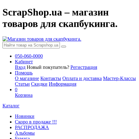
ScrapShop.ua – магазин
товаров для скапбукинга.
050-060-0000
Кабинет
Вход
Новый покупатель?
Регистрация
Помощь
О магазине
Контакты
Оплата и доставка
Мастер-Классы
Статьи
Скидки
Информация
0
Корзина
Каталог
Новинки
Скоро в продаже !!!
РАСПРОДАЖА
Альбомы
Бумага