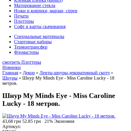
Клейкая плёнка (винил)
Матирование стекла
Ножи и коврики, марзан, спреи
Печати
Плоттеры
Софт и карты скачивания
Специальные материалы
Стартовые наборы
Термонтрансфер
Фломастеры
смотреть Плоттеры
Новинки
Главная
»
Декор
»
Ленты,шнуры,декоративный скотч
»
Шнуры
»
Шнур My Minds Eye - Miss Caroline Lucky - 18
метров.
Шнур My Minds Eye - Miss Caroline
Lucky - 18 метров.
43,68 грн
52.85 грн
21% Экономия
Артикул: