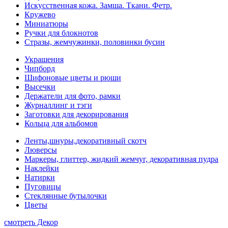
Искусственная кожа. Замша. Ткани. Фетр.
Кружево
Миниатюры
Ручки для блокнотов
Стразы, жемчужинки, половинки бусин
Украшения
Чипборд
Шифоновые цветы и рюши
Высечки
Держатели для фото, рамки
Журналлинг и тэги
Заготовки для декорирования
Кольца для альбомов
Ленты,шнуры,декоративный скотч
Люверсы
Маркеры, глиттер, жидкий жемчуг, декоративная пудра
Наклейки
Натирки
Пуговицы
Стеклянные бутылочки
Цветы
смотреть Декор