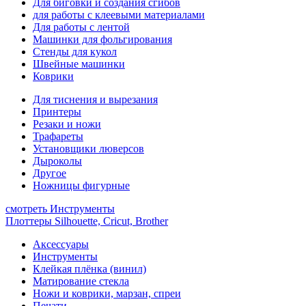
Для биговки и создания сгибов
для работы с клеевыми материалами
Для работы с лентой
Машинки для фольгирования
Стенды для кукол
Швейные машинки
Коврики
Для тиснения и вырезания
Принтеры
Резаки и ножи
Трафареты
Установщики люверсов
Дыроколы
Другое
Ножницы фигурные
смотреть Инструменты
Плоттеры Silhouette, Cricut, Brother
Аксессуары
Инструменты
Клейкая плёнка (винил)
Матирование стекла
Ножи и коврики, марзан, спреи
Печати