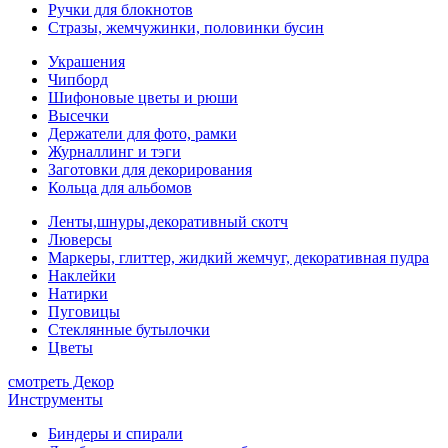
Ручки для блокнотов
Стразы, жемчужинки, половинки бусин
Украшения
Чипборд
Шифоновые цветы и рюши
Высечки
Держатели для фото, рамки
Журналлинг и тэги
Заготовки для декорирования
Кольца для альбомов
Ленты,шнуры,декоративный скотч
Люверсы
Маркеры, глиттер, жидкий жемчуг, декоративная пудра
Наклейки
Натирки
Пуговицы
Стеклянные бутылочки
Цветы
смотреть Декор
Инструменты
Биндеры и спирали