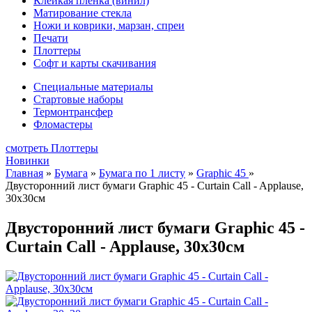
Клейкая плёнка (винил)
Матирование стекла
Ножи и коврики, марзан, спреи
Печати
Плоттеры
Софт и карты скачивания
Специальные материалы
Стартовые наборы
Термонтрансфер
Фломастеры
смотреть Плоттеры
Новинки
Главная
»
Бумага
»
Бумага по 1 листу
»
Graphic 45
»
Двусторонний лист бумаги Graphic 45 - Curtain Call - Applause,
30х30см
Двусторонний лист бумаги Graphic 45 -
Curtain Call - Applause, 30х30см