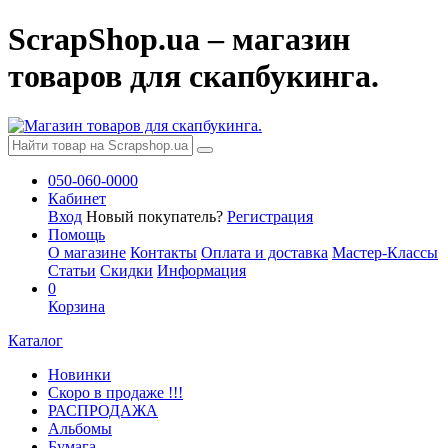
ScrapShop.ua – магазин
товаров для скапбукинга.
050-060-0000
Кабинет
Вход
Новый покупатель?
Регистрация
Помощь
О магазине
Контакты
Оплата и доставка
Мастер-Классы
Статьи
Скидки
Информация
0
Корзина
Каталог
Новинки
Скоро в продаже !!!
РАСПРОДАЖА
Альбомы
Бумага