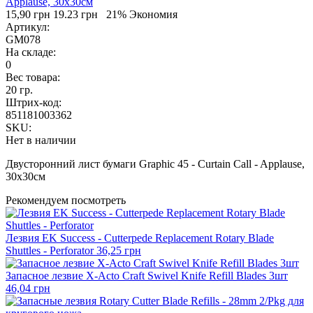
15,90 грн
19.23 грн
21% Экономия
Артикул:
GM078
На складе:
0
Вес товара:
20 гр.
Штрих-код:
851181003362
SKU:
Нет в наличии
Двусторонний лист бумаги Graphic 45 - Curtain Call - Applause,
30х30см
Рекомендуем посмотреть
Лезвия EK Success - Cutterpede Replacement Rotary Blade
Shuttles - Perforator
36,25 грн
Запасное лезвие X-Acto Craft Swivel Knife Refill Blades 3шт
46,04 грн