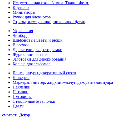
Искусственная кожа. Замша. Ткани. Фетр.
Кружево
Миниатюры
Ручки для блокнотов
Стразы, жемчужинки, половинки бусин
Украшения
Чипборд
Шифоновые цветы и рюши
Высечки
Держатели для фото, рамки
Журналлинг и тэги
Заготовки для декорирования
Кольца для альбомов
Ленты,шнуры,декоративный скотч
Люверсы
Маркеры, глиттер, жидкий жемчуг, декоративная пудра
Наклейки
Натирки
Пуговицы
Стеклянные бутылочки
Цветы
смотреть Декор