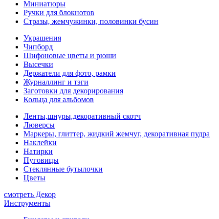
Миниатюры
Ручки для блокнотов
Стразы, жемчужинки, половинки бусин
Украшения
Чипборд
Шифоновые цветы и рюши
Высечки
Держатели для фото, рамки
Журналлинг и тэги
Заготовки для декорирования
Кольца для альбомов
Ленты,шнуры,декоративный скотч
Люверсы
Маркеры, глиттер, жидкий жемчуг, декоративная пудра
Наклейки
Натирки
Пуговицы
Стеклянные бутылочки
Цветы
смотреть Декор
Инструменты