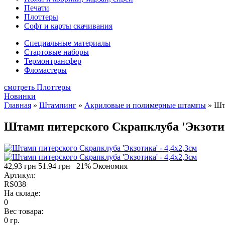
Печати
Плоттеры
Софт и карты скачивания
Специальные материалы
Стартовые наборы
Термонтрансфер
Фломастеры
смотреть Плоттеры
Новинки
Главная
»
Штампинг
»
Акриловые и полимерные штампы
»
Шт
Штамп питерского Скрапклуба 'Экзотика
42,93 грн
51.94 грн
21% Экономия
Артикул:
RS038
На складе:
0
Вес товара:
0 гр.