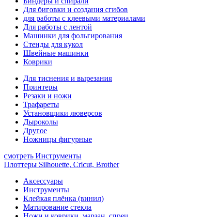
Биндеры и спирали
Для биговки и создания сгибов
для работы с клеевыми материалами
Для работы с лентой
Машинки для фольгирования
Стенды для кукол
Швейные машинки
Коврики
Для тиснения и вырезания
Принтеры
Резаки и ножи
Трафареты
Установщики люверсов
Дыроколы
Другое
Ножницы фигурные
смотреть Инструменты
Плоттеры Silhouette, Cricut, Brother
Аксессуары
Инструменты
Клейкая плёнка (винил)
Матирование стекла
Ножи и коврики, марзан, спреи