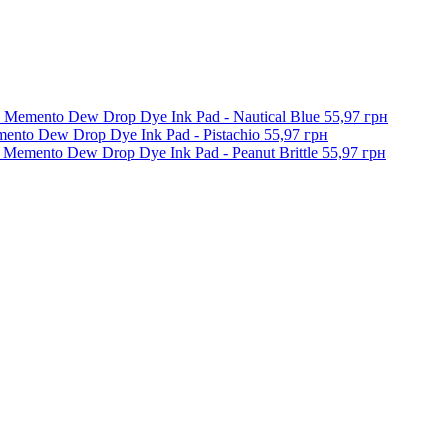
 Memento Dew Drop Dye Ink Pad - Nautical Blue
55,97 грн
nto Dew Drop Dye Ink Pad - Pistachio
55,97 грн
Memento Dew Drop Dye Ink Pad - Peanut Brittle
55,97 грн