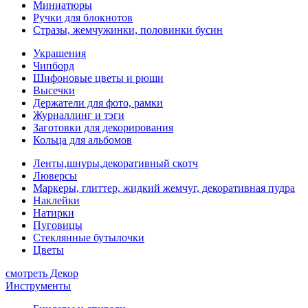
Миниатюры
Ручки для блокнотов
Стразы, жемчужинки, половинки бусин
Украшения
Чипборд
Шифоновые цветы и рюши
Высечки
Держатели для фото, рамки
Журналлинг и тэги
Заготовки для декорирования
Кольца для альбомов
Ленты,шнуры,декоративный скотч
Люверсы
Маркеры, глиттер, жидкий жемчуг, декоративная пудра
Наклейки
Натирки
Пуговицы
Стеклянные бутылочки
Цветы
смотреть Декор
Инструменты