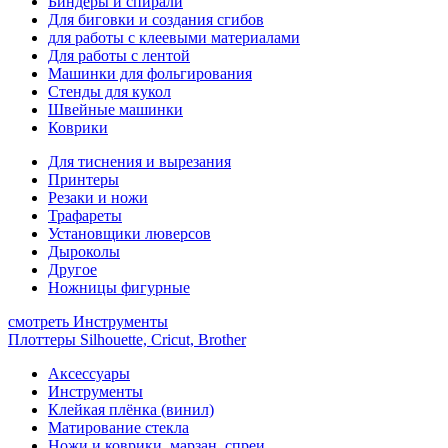
Биндеры и спирали
Для биговки и создания сгибов
для работы с клеевыми материалами
Для работы с лентой
Машинки для фольгирования
Стенды для кукол
Швейные машинки
Коврики
Для тиснения и вырезания
Принтеры
Резаки и ножи
Трафареты
Установщики люверсов
Дыроколы
Другое
Ножницы фигурные
смотреть Инструменты
Плоттеры Silhouette, Cricut, Brother
Аксессуары
Инструменты
Клейкая плёнка (винил)
Матирование стекла
Ножи и коврики, марзан, спреи