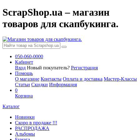
ScrapShop.ua – магазин
товаров для скапбукинга.
050-060-0000
Кабинет
Вход
Новый покупатель?
Регистрация
Помощь
О магазине
Контакты
Оплата и доставка
Мастер-Классы
Статьи
Скидки
Информация
0
Корзина
Каталог
Новинки
Скоро в продаже !!!
РАСПРОДАЖА
Альбомы
Бумага