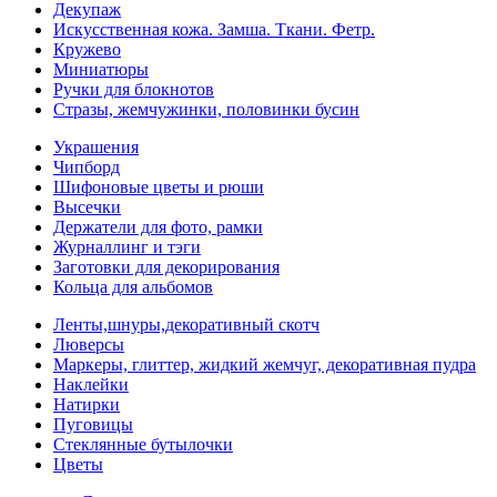
Декупаж
Искусственная кожа. Замша. Ткани. Фетр.
Кружево
Миниатюры
Ручки для блокнотов
Стразы, жемчужинки, половинки бусин
Украшения
Чипборд
Шифоновые цветы и рюши
Высечки
Держатели для фото, рамки
Журналлинг и тэги
Заготовки для декорирования
Кольца для альбомов
Ленты,шнуры,декоративный скотч
Люверсы
Маркеры, глиттер, жидкий жемчуг, декоративная пудра
Наклейки
Натирки
Пуговицы
Стеклянные бутылочки
Цветы