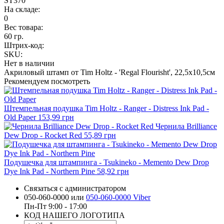
ST370
На складе:
0
Вес товара:
60 гр.
Штрих-код:
SKU:
Нет в наличии
Акриловый штамп от Tim Holtz - 'Regal Flourisht', 22,5х10,5см
Рекомендуем посмотреть
Штемпельная подушка Tim Holtz - Ranger - Distress Ink Pad -
Old Paper
153,99 грн
Чернила Brilliance
Dew Drop - Rocket Red
55,89 грн
Подушечка для штампинга - Tsukineko - Memento Dew Drop
Dye Ink Pad - Northern Pine
58,92 грн
Связаться с администратором
050-060-0000 или
050-060-0000 Viber
Пн-Пт 9:00 - 17:00
КОД НАШЕГО ЛОГОТИПА