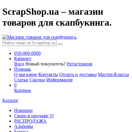
ScrapShop.ua – магазин
товаров для скапбукинга.
050-060-0000
Кабинет
Вход
Новый покупатель?
Регистрация
Помощь
О магазине
Контакты
Оплата и доставка
Мастер-Классы
Статьи
Скидки
Информация
0
Корзина
Каталог
Новинки
Скоро в продаже !!!
РАСПРОДАЖА
Альбомы
Бумага