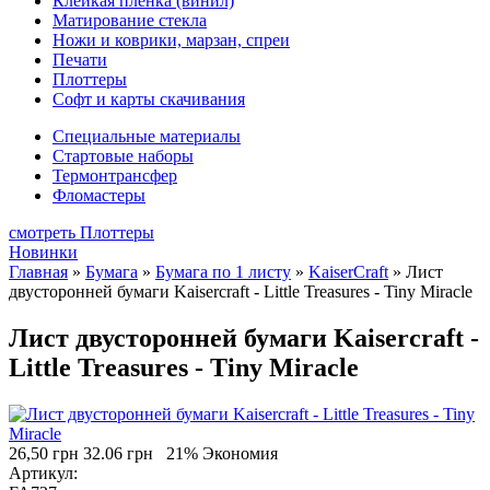
Клейкая плёнка (винил)
Матирование стекла
Ножи и коврики, марзан, спреи
Печати
Плоттеры
Софт и карты скачивания
Специальные материалы
Стартовые наборы
Термонтрансфер
Фломастеры
смотреть Плоттеры
Новинки
Главная
»
Бумага
»
Бумага по 1 листу
»
KaiserCraft
»
Лист
двусторонней бумаги Kaisercraft - Little Treasures - Tiny Miracle
Лист двусторонней бумаги Kaisercraft -
Little Treasures - Tiny Miracle
26,50 грн
32.06 грн
21% Экономия
Артикул: