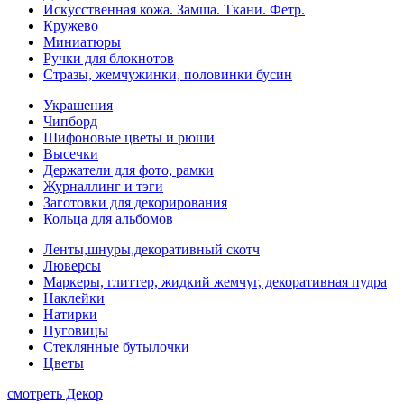
Искусственная кожа. Замша. Ткани. Фетр.
Кружево
Миниатюры
Ручки для блокнотов
Стразы, жемчужинки, половинки бусин
Украшения
Чипборд
Шифоновые цветы и рюши
Высечки
Держатели для фото, рамки
Журналлинг и тэги
Заготовки для декорирования
Кольца для альбомов
Ленты,шнуры,декоративный скотч
Люверсы
Маркеры, глиттер, жидкий жемчуг, декоративная пудра
Наклейки
Натирки
Пуговицы
Стеклянные бутылочки
Цветы
смотреть Декор