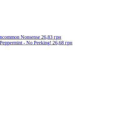
 Uncommon Nonsense
26,83 грн
Peppermint - No Peeking!
26,68 грн