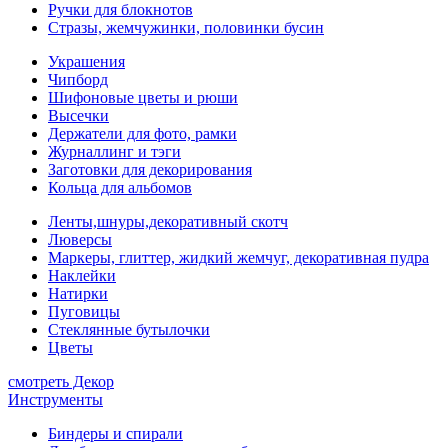
Ручки для блокнотов
Стразы, жемчужинки, половинки бусин
Украшения
Чипборд
Шифоновые цветы и рюши
Высечки
Держатели для фото, рамки
Журналлинг и тэги
Заготовки для декорирования
Кольца для альбомов
Ленты,шнуры,декоративный скотч
Люверсы
Маркеры, глиттер, жидкий жемчуг, декоративная пудра
Наклейки
Натирки
Пуговицы
Стеклянные бутылочки
Цветы
смотреть Декор
Инструменты
Биндеры и спирали