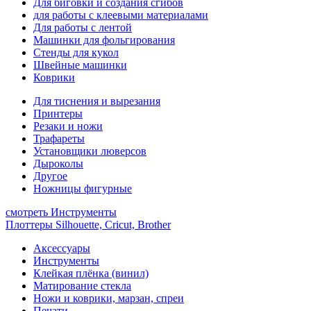
Для биговки и создания сгибов
для работы с клеевыми материалами
Для работы с лентой
Машинки для фольгирования
Стенды для кукол
Швейные машинки
Коврики
Для тиснения и вырезания
Принтеры
Резаки и ножи
Трафареты
Установщики люверсов
Дыроколы
Другое
Ножницы фигурные
смотреть Инструменты
Плоттеры Silhouette, Cricut, Brother
Аксессуары
Инструменты
Клейкая плёнка (винил)
Матирование стекла
Ножи и коврики, марзан, спреи
Печати