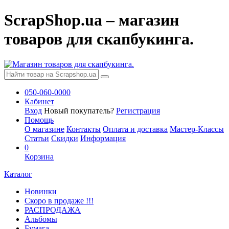
ScrapShop.ua – магазин
товаров для скапбукинга.
050-060-0000
Кабинет
Вход
Новый покупатель?
Регистрация
Помощь
О магазине
Контакты
Оплата и доставка
Мастер-Классы
Статьи
Скидки
Информация
0
Корзина
Каталог
Новинки
Скоро в продаже !!!
РАСПРОДАЖА
Альбомы
Бумага