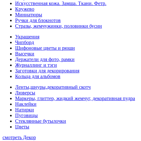
Искусственная кожа. Замша. Ткани. Фетр.
Кружево
Миниатюры
Ручки для блокнотов
Стразы, жемчужинки, половинки бусин
Украшения
Чипборд
Шифоновые цветы и рюши
Высечки
Держатели для фото, рамки
Журналлинг и тэги
Заготовки для декорирования
Кольца для альбомов
Ленты,шнуры,декоративный скотч
Люверсы
Маркеры, глиттер, жидкий жемчуг, декоративная пудра
Наклейки
Натирки
Пуговицы
Стеклянные бутылочки
Цветы
смотреть Декор