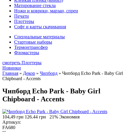
Клейкая плёнка (винил)
Матирование стекла
Ножи и коврики, марзан, спреи
Печати
Плоттеры
Софт и карты скачивания
Специальные материалы
Стартовые наборы
Термонтрансфер
Фломастеры
смотреть Плоттеры
Новинки
Главная
»
Декор
»
Чипборд
»
Чипборд Echo Park - Baby Girl
Chipboard - Accents
Чипборд Echo Park - Baby Girl
Chipboard - Accents
104,49 грн
126.44 грн
21% Экономия
Артикул:
FA680