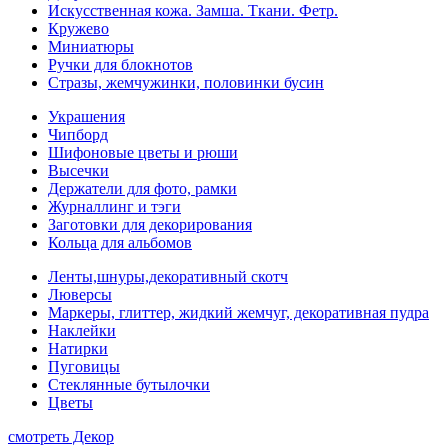
Искусственная кожа. Замша. Ткани. Фетр.
Кружево
Миниатюры
Ручки для блокнотов
Стразы, жемчужинки, половинки бусин
Украшения
Чипборд
Шифоновые цветы и рюши
Высечки
Держатели для фото, рамки
Журналлинг и тэги
Заготовки для декорирования
Кольца для альбомов
Ленты,шнуры,декоративный скотч
Люверсы
Маркеры, глиттер, жидкий жемчуг, декоративная пудра
Наклейки
Натирки
Пуговицы
Стеклянные бутылочки
Цветы
смотреть Декор