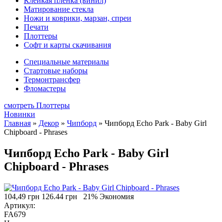
Клейкая плёнка (винил)
Матирование стекла
Ножи и коврики, марзан, спреи
Печати
Плоттеры
Софт и карты скачивания
Специальные материалы
Стартовые наборы
Термонтрансфер
Фломастеры
смотреть Плоттеры
Новинки
Главная
»
Декор
»
Чипборд
»
Чипборд Echo Park - Baby Girl
Chipboard - Phrases
Чипборд Echo Park - Baby Girl
Chipboard - Phrases
104,49 грн
126.44 грн
21% Экономия
Артикул:
FA679