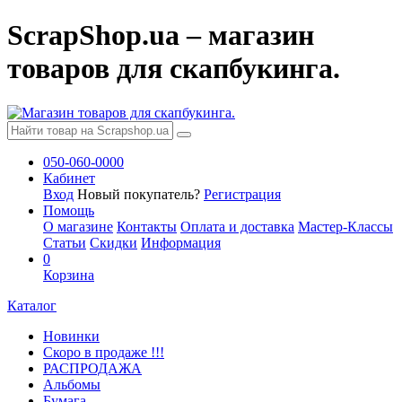
ScrapShop.ua – магазин
товаров для скапбукинга.
050-060-0000
Кабинет
Вход
Новый покупатель?
Регистрация
Помощь
О магазине
Контакты
Оплата и доставка
Мастер-Классы
Статьи
Скидки
Информация
0
Корзина
Каталог
Новинки
Скоро в продаже !!!
РАСПРОДАЖА
Альбомы
Бумага