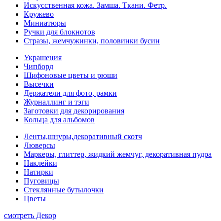
Искусственная кожа. Замша. Ткани. Фетр.
Кружево
Миниатюры
Ручки для блокнотов
Стразы, жемчужинки, половинки бусин
Украшения
Чипборд
Шифоновые цветы и рюши
Высечки
Держатели для фото, рамки
Журналлинг и тэги
Заготовки для декорирования
Кольца для альбомов
Ленты,шнуры,декоративный скотч
Люверсы
Маркеры, глиттер, жидкий жемчуг, декоративная пудра
Наклейки
Натирки
Пуговицы
Стеклянные бутылочки
Цветы
смотреть Декор