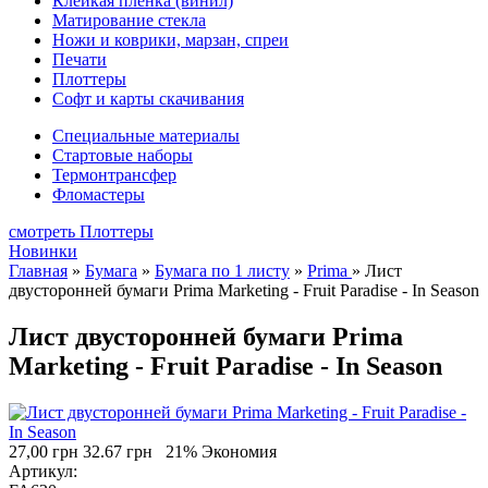
Клейкая плёнка (винил)
Матирование стекла
Ножи и коврики, марзан, спреи
Печати
Плоттеры
Софт и карты скачивания
Специальные материалы
Стартовые наборы
Термонтрансфер
Фломастеры
смотреть Плоттеры
Новинки
Главная
»
Бумага
»
Бумага по 1 листу
»
Prima
»
Лист
двусторонней бумаги Prima Marketing - Fruit Paradise - In Season
Лист двусторонней бумаги Prima
Marketing - Fruit Paradise - In Season
27,00 грн
32.67 грн
21% Экономия
Артикул: