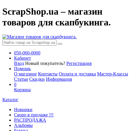
ScrapShop.ua – магазин
товаров для скапбукинга.
050-060-0000
Кабинет
Вход
Новый покупатель?
Регистрация
Помощь
О магазине
Контакты
Оплата и доставка
Мастер-Классы
Статьи
Скидки
Информация
0
Корзина
Каталог
Новинки
Скоро в продаже !!!
РАСПРОДАЖА
Альбомы
Бумага