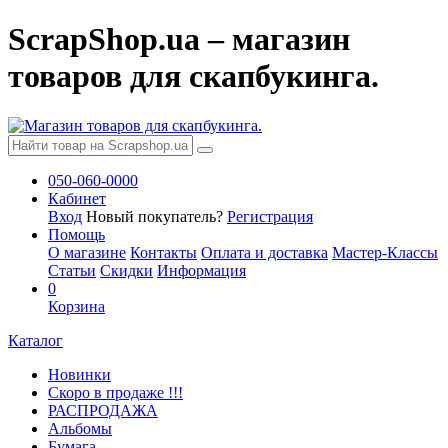
ScrapShop.ua – магазин
товаров для скапбукинга.
050-060-0000
Кабинет
Вход
Новый покупатель?
Регистрация
Помощь
О магазине
Контакты
Оплата и доставка
Мастер-Классы
Статьи
Скидки
Информация
0
Корзина
Каталог
Новинки
Скоро в продаже !!!
РАСПРОДАЖА
Альбомы
Бумага