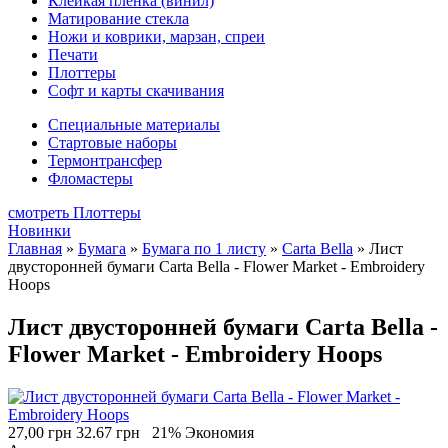
Клейкая плёнка (винил)
Матирование стекла
Ножи и коврики, марзан, спреи
Печати
Плоттеры
Софт и карты скачивания
Специальные материалы
Стартовые наборы
Термонтрансфер
Фломастеры
смотреть Плоттеры
Новинки
Главная
»
Бумага
»
Бумага по 1 листу
»
Carta Bella
»
Лист
двусторонней бумаги Carta Bella - Flower Market - Embroidery
Hoops
Лист двусторонней бумаги Carta Bella -
Flower Market - Embroidery Hoops
27,00 грн
32.67 грн
21% Экономия