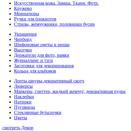
Искусственная кожа. Замша. Ткани. Фетр.
Кружево
Миниатюры
Ручки для блокнотов
Стразы, жемчужинки, половинки бусин
Украшения
Чипборд
Шифоновые цветы и рюши
Высечки
Держатели для фото, рамки
Журналлинг и тэги
Заготовки для декорирования
Кольца для альбомов
Ленты,шнуры,декоративный скотч
Люверсы
Маркеры, глиттер, жидкий жемчуг, декоративная пудра
Наклейки
Натирки
Пуговицы
Стеклянные бутылочки
Цветы
смотреть Декор