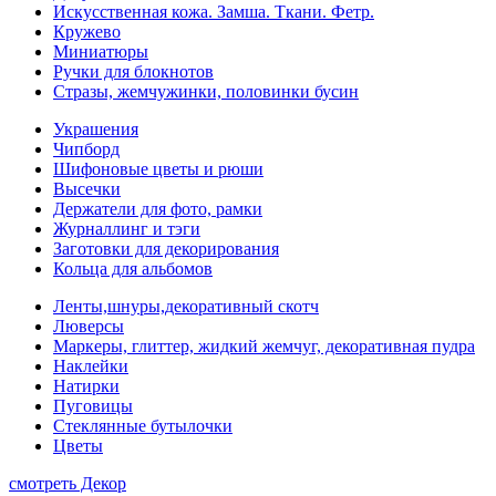
Искусственная кожа. Замша. Ткани. Фетр.
Кружево
Миниатюры
Ручки для блокнотов
Стразы, жемчужинки, половинки бусин
Украшения
Чипборд
Шифоновые цветы и рюши
Высечки
Держатели для фото, рамки
Журналлинг и тэги
Заготовки для декорирования
Кольца для альбомов
Ленты,шнуры,декоративный скотч
Люверсы
Маркеры, глиттер, жидкий жемчуг, декоративная пудра
Наклейки
Натирки
Пуговицы
Стеклянные бутылочки
Цветы
смотреть Декор