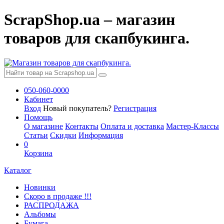
ScrapShop.ua – магазин
товаров для скапбукинга.
050-060-0000
Кабинет
Вход
Новый покупатель?
Регистрация
Помощь
О магазине
Контакты
Оплата и доставка
Мастер-Классы
Статьи
Скидки
Информация
0
Корзина
Каталог
Новинки
Скоро в продаже !!!
РАСПРОДАЖА
Альбомы
Бумага