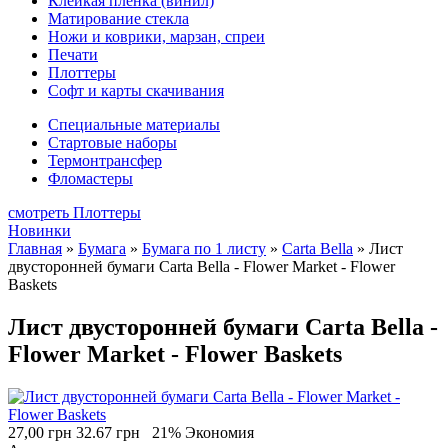
Клейкая плёнка (винил)
Матирование стекла
Ножи и коврики, марзан, спреи
Печати
Плоттеры
Софт и карты скачивания
Специальные материалы
Стартовые наборы
Термонтрансфер
Фломастеры
смотреть Плоттеры
Новинки
Главная
»
Бумага
»
Бумага по 1 листу
»
Carta Bella
»
Лист
двусторонней бумаги Carta Bella - Flower Market - Flower
Baskets
Лист двусторонней бумаги Carta Bella -
Flower Market - Flower Baskets
27,00 грн
32.67 грн
21% Экономия