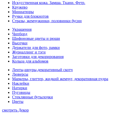
Искусственная кожа. Замша. Ткани. Фетр.
Кружево
Миниатюры
Ручки для блокнотов
Стразы, жемчужинки, половинки бусин
Украшения
Чипборд
Шифоновые цветы и рюши
Высечки
Держатели для фото, рамки
Журналлинг и тэги
Заготовки для декорирования
Кольца для альбомов
Ленты,шнуры,декоративный скотч
Люверсы
Маркеры, глиттер, жидкий жемчуг, декоративная пудра
Наклейки
Натирки
Пуговицы
Стеклянные бутылочки
Цветы
смотреть Декор