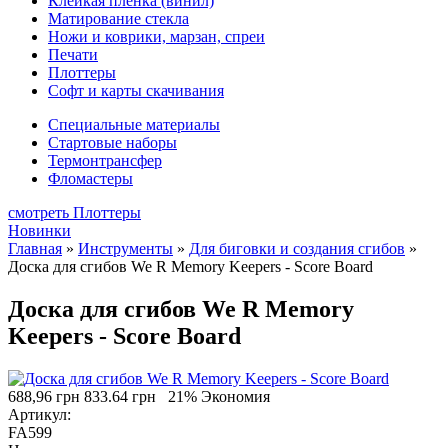
Клейкая плёнка (винил)
Матирование стекла
Ножи и коврики, марзан, спреи
Печати
Плоттеры
Софт и карты скачивания
Специальные материалы
Стартовые наборы
Термонтрансфер
Фломастеры
смотреть Плоттеры
Новинки
Главная
»
Инструменты
»
Для биговки и создания сгибов
»
Доска для сгибов We R Memory Keepers - Score Board
Доска для сгибов We R Memory
Keepers - Score Board
688,96 грн
833.64 грн
21% Экономия
Артикул:
FA599