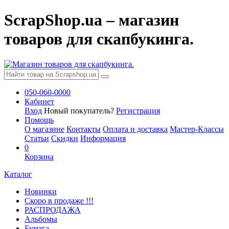
ScrapShop.ua – магазин
товаров для скапбукинга.
050-060-0000
Кабинет
Вход
Новый покупатель?
Регистрация
Помощь
О магазине
Контакты
Оплата и доставка
Мастер-Классы
Статьи
Скидки
Информация
0
Корзина
Каталог
Новинки
Скоро в продаже !!!
РАСПРОДАЖА
Альбомы
Бумага