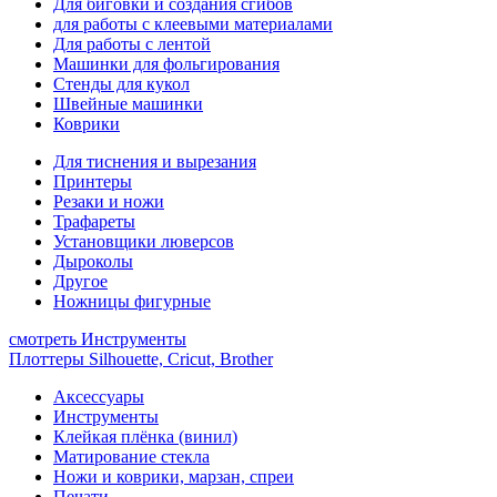
Для биговки и создания сгибов
для работы с клеевыми материалами
Для работы с лентой
Машинки для фольгирования
Стенды для кукол
Швейные машинки
Коврики
Для тиснения и вырезания
Принтеры
Резаки и ножи
Трафареты
Установщики люверсов
Дыроколы
Другое
Ножницы фигурные
смотреть Инструменты
Плоттеры Silhouette, Cricut, Brother
Аксессуары
Инструменты
Клейкая плёнка (винил)
Матирование стекла
Ножи и коврики, марзан, спреи
Печати