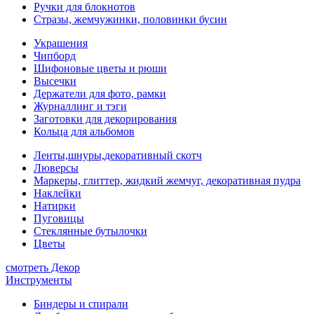
Ручки для блокнотов
Стразы, жемчужинки, половинки бусин
Украшения
Чипборд
Шифоновые цветы и рюши
Высечки
Держатели для фото, рамки
Журналлинг и тэги
Заготовки для декорирования
Кольца для альбомов
Ленты,шнуры,декоративный скотч
Люверсы
Маркеры, глиттер, жидкий жемчуг, декоративная пудра
Наклейки
Натирки
Пуговицы
Стеклянные бутылочки
Цветы
смотреть Декор
Инструменты
Биндеры и спирали