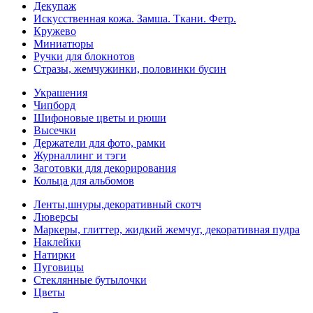
Декупаж
Искусственная кожа. Замша. Ткани. Фетр.
Кружево
Миниатюры
Ручки для блокнотов
Стразы, жемчужинки, половинки бусин
Украшения
Чипборд
Шифоновые цветы и рюши
Высечки
Держатели для фото, рамки
Журналлинг и тэги
Заготовки для декорирования
Кольца для альбомов
Ленты,шнуры,декоративный скотч
Люверсы
Маркеры, глиттер, жидкий жемчуг, декоративная пудра
Наклейки
Натирки
Пуговицы
Стеклянные бутылочки
Цветы