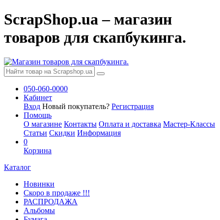
ScrapShop.ua – магазин
товаров для скапбукинга.
050-060-0000
Кабинет
Вход
Новый покупатель?
Регистрация
Помощь
О магазине
Контакты
Оплата и доставка
Мастер-Классы
Статьи
Скидки
Информация
0
Корзина
Каталог
Новинки
Скоро в продаже !!!
РАСПРОДАЖА
Альбомы
Бумага