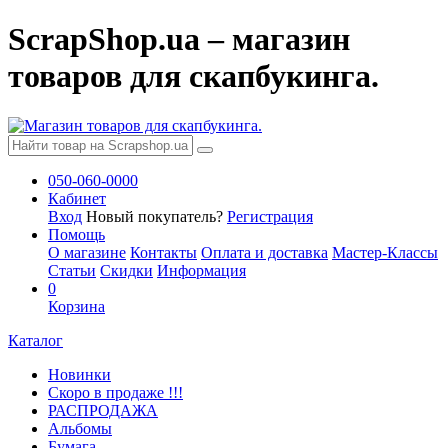
ScrapShop.ua – магазин
товаров для скапбукинга.
050-060-0000
Кабинет
Вход
Новый покупатель?
Регистрация
Помощь
О магазине
Контакты
Оплата и доставка
Мастер-Классы
Статьи
Скидки
Информация
0
Корзина
Каталог
Новинки
Скоро в продаже !!!
РАСПРОДАЖА
Альбомы
Бумага