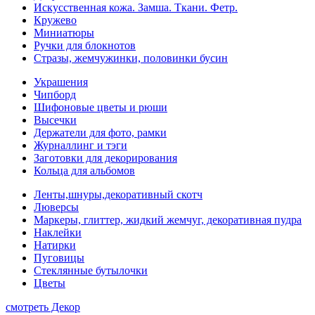
Искусственная кожа. Замша. Ткани. Фетр.
Кружево
Миниатюры
Ручки для блокнотов
Стразы, жемчужинки, половинки бусин
Украшения
Чипборд
Шифоновые цветы и рюши
Высечки
Держатели для фото, рамки
Журналлинг и тэги
Заготовки для декорирования
Кольца для альбомов
Ленты,шнуры,декоративный скотч
Люверсы
Маркеры, глиттер, жидкий жемчуг, декоративная пудра
Наклейки
Натирки
Пуговицы
Стеклянные бутылочки
Цветы
смотреть Декор