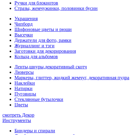
Ручки для блокнотов
Стразы, жемчужинки, половинки бусин
Украшения
Чипборд
Шифоновые цветы и рюши
Высечки
Держатели для фото, рамки
Журналлинг и тэги
Заготовки для декорирования
Кольца для альбомов
Ленты,шнуры,декоративный скотч
Люверсы
Маркеры, глиттер, жидкий жемчуг, декоративная пудра
Наклейки
Натирки
Пуговицы
Стеклянные бутылочки
Цветы
смотреть Декор
Инструменты
Биндеры и спирали