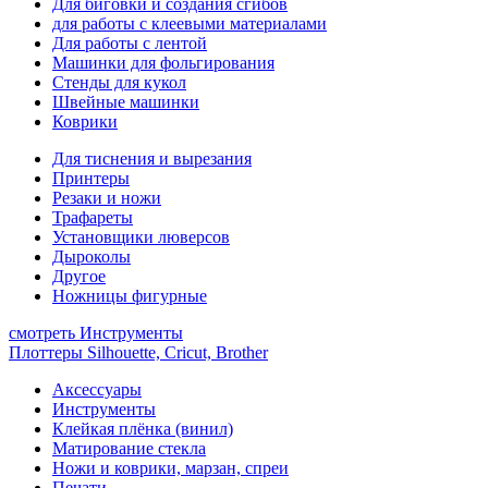
Для биговки и создания сгибов
для работы с клеевыми материалами
Для работы с лентой
Машинки для фольгирования
Стенды для кукол
Швейные машинки
Коврики
Для тиснения и вырезания
Принтеры
Резаки и ножи
Трафареты
Установщики люверсов
Дыроколы
Другое
Ножницы фигурные
смотреть Инструменты
Плоттеры Silhouette, Cricut, Brother
Аксессуары
Инструменты
Клейкая плёнка (винил)
Матирование стекла
Ножи и коврики, марзан, спреи
Печати