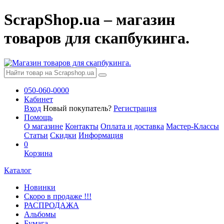
ScrapShop.ua – магазин
товаров для скапбукинга.
050-060-0000
Кабинет
Вход
Новый покупатель?
Регистрация
Помощь
О магазине
Контакты
Оплата и доставка
Мастер-Классы
Статьи
Скидки
Информация
0
Корзина
Каталог
Новинки
Скоро в продаже !!!
РАСПРОДАЖА
Альбомы
Бумага