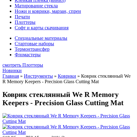
Клейкая плёнка (винил)
Матирование стекла
Ножи и коврики, марзан, спреи
Печати
Плоттеры
Софт и карты скачивания
Специальные материалы
Стартовые наборы
Термонтрансфер
Фломастеры
смотреть Плоттеры
Новинки
Главная
»
Инструменты
»
Коврики
»
Коврик стеклянный We
R Memory Keepers - Precision Glass Cutting Mat
Коврик стеклянный We R Memory
Keepers - Precision Glass Cutting Mat