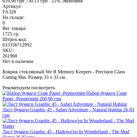
619,96 грн
750.15 грн
21% Экономия
Артикул:
FA328
На складе:
0
Вес товара:
1725 гр.
Штрих-код:
633356712992
SKU:
261968
Нет в наличии
Коврик стеклянный We R Memory Keepers - Precision Glass
Cutting Mat. Размер 33 х 33 см.
Рекомендуем посмотреть
Набор бумаги Crate
Paper -Peppermint
260,96 грн
Лист бумаги Graphic 45 - Safari Adventure - Natural Habitat
26,83
грн
Лист бумаги Graphic 45 - Hallowe'en In Wonderland - The Mad