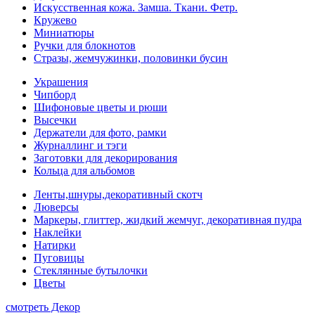
Искусственная кожа. Замша. Ткани. Фетр.
Кружево
Миниатюры
Ручки для блокнотов
Стразы, жемчужинки, половинки бусин
Украшения
Чипборд
Шифоновые цветы и рюши
Высечки
Держатели для фото, рамки
Журналлинг и тэги
Заготовки для декорирования
Кольца для альбомов
Ленты,шнуры,декоративный скотч
Люверсы
Маркеры, глиттер, жидкий жемчуг, декоративная пудра
Наклейки
Натирки
Пуговицы
Стеклянные бутылочки
Цветы
смотреть Декор