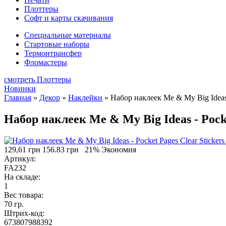
Плоттеры
Софт и карты скачивания
Специальные материалы
Стартовые наборы
Термонтрансфер
Фломастеры
смотреть Плоттеры
Новинки
Главная
»
Декор
»
Наклейки
»
Набор наклеек Me & My Big Ideas -
Набор наклеек Me & My Big Ideas - Pocke
129,61 грн
156.83 грн
21% Экономия
Артикул:
FA232
На складе:
1
Вес товара:
70 гр.
Штрих-код:
673807988392