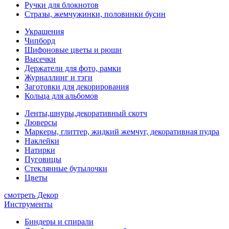
Ручки для блокнотов
Стразы, жемчужинки, половинки бусин
Украшения
Чипборд
Шифоновые цветы и рюши
Высечки
Держатели для фото, рамки
Журналлинг и тэги
Заготовки для декорирования
Кольца для альбомов
Ленты,шнуры,декоративный скотч
Люверсы
Маркеры, глиттер, жидкий жемчуг, декоративная пудра
Наклейки
Натирки
Пуговицы
Стеклянные бутылочки
Цветы
смотреть Декор
Инструменты
Биндеры и спирали