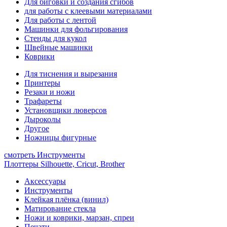
Для биговки и создания сгибов
для работы с клеевыми материалами
Для работы с лентой
Машинки для фольгирования
Стенды для кукол
Швейные машинки
Коврики
Для тиснения и вырезания
Принтеры
Резаки и ножи
Трафареты
Установщики люверсов
Дыроколы
Другое
Ножницы фигурные
смотреть Инструменты
Плоттеры Silhouette, Cricut, Brother
Аксессуары
Инструменты
Клейкая плёнка (винил)
Матирование стекла
Ножи и коврики, марзан, спреи
Печати