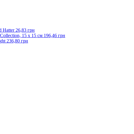
 Hatter
26,83 грн
ollection, 15 х 15 см
196,46 грн
ght
236,80 грн