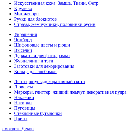
Искусственная кожа. Замша. Ткани. Фетр.
Кружево
Миниатюры
Ручки для блокнотов
Стразы, жемчужинки, половинки бусин
Украшения
Чипборд
Шифоновые цветы и рюши
Высечки
Держатели для фото, рамки
Журналлинг и тэги
Заготовки для декорирования
Кольца для альбомов
Ленты,шнуры,декоративный скотч
Люверсы
Маркеры, глиттер, жидкий жемчуг, декоративная пудра
Наклейки
Натирки
Пуговицы
Стеклянные бутылочки
Цветы
смотреть Декор