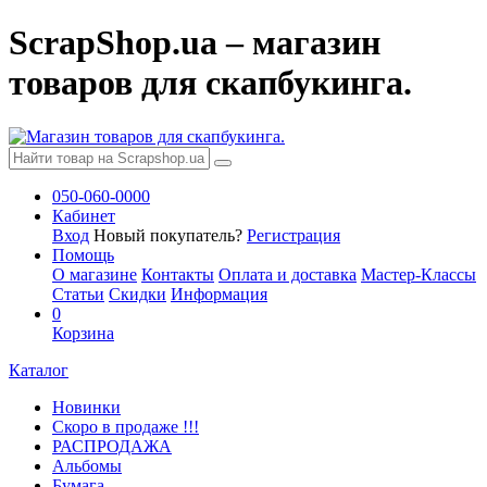
ScrapShop.ua – магазин
товаров для скапбукинга.
050-060-0000
Кабинет
Вход
Новый покупатель?
Регистрация
Помощь
О магазине
Контакты
Оплата и доставка
Мастер-Классы
Статьи
Скидки
Информация
0
Корзина
Каталог
Новинки
Скоро в продаже !!!
РАСПРОДАЖА
Альбомы
Бумага