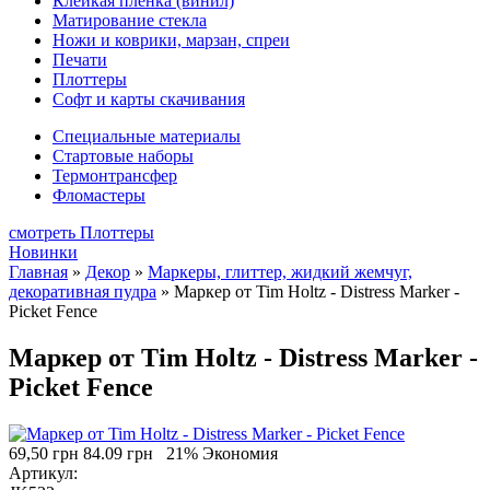
Клейкая плёнка (винил)
Матирование стекла
Ножи и коврики, марзан, спреи
Печати
Плоттеры
Софт и карты скачивания
Специальные материалы
Стартовые наборы
Термонтрансфер
Фломастеры
смотреть Плоттеры
Новинки
Главная
»
Декор
»
Маркеры, глиттер, жидкий жемчуг,
декоративная пудра
»
Маркер от Tim Holtz - Distress Marker -
Picket Fence
Маркер от Tim Holtz - Distress Marker -
Picket Fence
69,50 грн
84.09 грн
21% Экономия
Артикул: