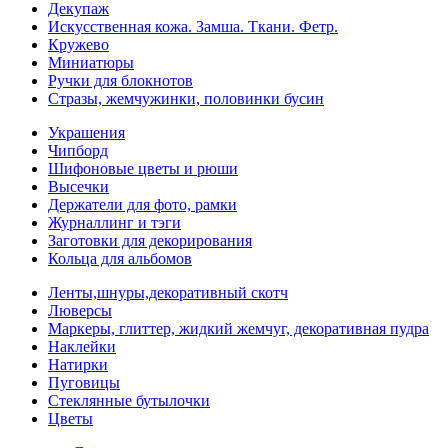
Декупаж
Искусственная кожа. Замша. Ткани. Фетр.
Кружево
Миниатюры
Ручки для блокнотов
Стразы, жемчужинки, половинки бусин
Украшения
Чипборд
Шифоновые цветы и рюши
Высечки
Держатели для фото, рамки
Журналлинг и тэги
Заготовки для декорирования
Кольца для альбомов
Ленты,шнуры,декоративный скотч
Люверсы
Маркеры, глиттер, жидкий жемчуг, декоративная пудра
Наклейки
Натирки
Пуговицы
Стеклянные бутылочки
Цветы