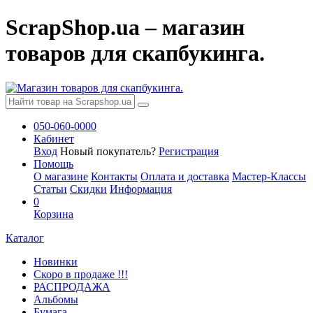
ScrapShop.ua – магазин
товаров для скапбукинга.
050-060-0000
Кабинет
Вход
Новый покупатель?
Регистрация
Помощь
О магазине
Контакты
Оплата и доставка
Мастер-Классы
Статьи
Скидки
Информация
0
Корзина
Каталог
Новинки
Скоро в продаже !!!
РАСПРОДАЖА
Альбомы
Бумага