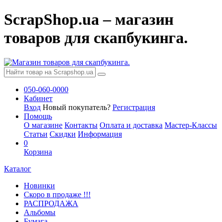
ScrapShop.ua – магазин
товаров для скапбукинга.
050-060-0000
Кабинет
Вход
Новый покупатель?
Регистрация
Помощь
О магазине
Контакты
Оплата и доставка
Мастер-Классы
Статьи
Скидки
Информация
0
Корзина
Каталог
Новинки
Скоро в продаже !!!
РАСПРОДАЖА
Альбомы
Бумага