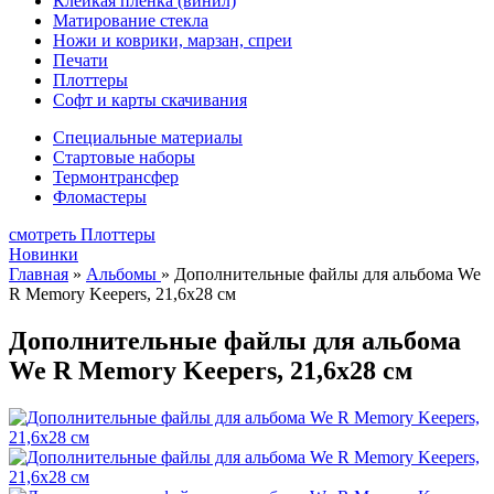
Клейкая плёнка (винил)
Матирование стекла
Ножи и коврики, марзан, спреи
Печати
Плоттеры
Софт и карты скачивания
Специальные материалы
Стартовые наборы
Термонтрансфер
Фломастеры
смотреть Плоттеры
Новинки
Главная
»
Альбомы
»
Дополнительные файлы для альбома We
R Memory Keepers, 21,6х28 см
Дополнительные файлы для альбома
We R Memory Keepers, 21,6х28 см