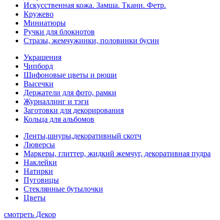
Искусственная кожа. Замша. Ткани. Фетр.
Кружево
Миниатюры
Ручки для блокнотов
Стразы, жемчужинки, половинки бусин
Украшения
Чипборд
Шифоновые цветы и рюши
Высечки
Держатели для фото, рамки
Журналлинг и тэги
Заготовки для декорирования
Кольца для альбомов
Ленты,шнуры,декоративный скотч
Люверсы
Маркеры, глиттер, жидкий жемчуг, декоративная пудра
Наклейки
Натирки
Пуговицы
Стеклянные бутылочки
Цветы
смотреть Декор