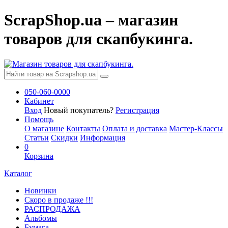
ScrapShop.ua – магазин
товаров для скапбукинга.
050-060-0000
Кабинет
Вход
Новый покупатель?
Регистрация
Помощь
О магазине
Контакты
Оплата и доставка
Мастер-Классы
Статьи
Скидки
Информация
0
Корзина
Каталог
Новинки
Скоро в продаже !!!
РАСПРОДАЖА
Альбомы
Бумага