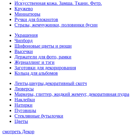
Искусственная кожа. Замша. Ткани. Фетр.
Кружево
Миниатюры
Ручки для блокнотов
Стразы, жемчужинки, половинки бусин
Украшения
Чипборд
Шифоновые цветы и рюши
Высечки
Держатели для фото, рамки
Журналлинг и тэги
Заготовки для декорирования
Кольца для альбомов
Ленты,шнуры,декоративный скотч
Люверсы
Маркеры, глиттер, жидкий жемчуг, декоративная пудра
Наклейки
Натирки
Пуговицы
Стеклянные бутылочки
Цветы
смотреть Декор