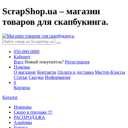
ScrapShop.ua – магазин
товаров для скапбукинга.
050-060-0000
Кабинет
Вход
Новый покупатель?
Регистрация
Помощь
О магазине
Контакты
Оплата и доставка
Мастер-Классы
Статьи
Скидки
Информация
0
Корзина
Каталог
Новинки
Скоро в продаже !!!
РАСПРОДАЖА
Альбомы
Бумага