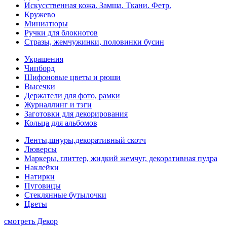
Искусственная кожа. Замша. Ткани. Фетр.
Кружево
Миниатюры
Ручки для блокнотов
Стразы, жемчужинки, половинки бусин
Украшения
Чипборд
Шифоновые цветы и рюши
Высечки
Держатели для фото, рамки
Журналлинг и тэги
Заготовки для декорирования
Кольца для альбомов
Ленты,шнуры,декоративный скотч
Люверсы
Маркеры, глиттер, жидкий жемчуг, декоративная пудра
Наклейки
Натирки
Пуговицы
Стеклянные бутылочки
Цветы
смотреть Декор