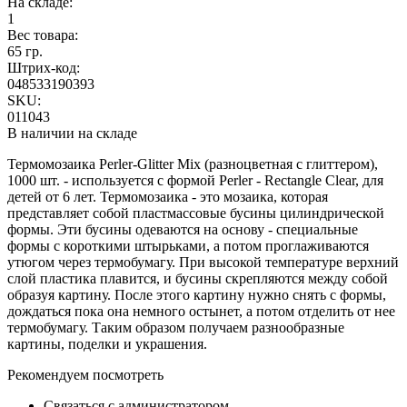
На складе:
1
Вес товара:
65 гр.
Штрих-код:
048533190393
SKU:
011043
В наличии на складе
Термомозаика Perler-Glitter Mix (разноцветная с глиттером),
1000 шт. - используется с формой Perler - Rectangle Clear, для
детей от 6 лет. Термомозаика - это мозаика, которая
представляет собой пластмассовые бусины цилиндрической
формы. Эти бусины одеваются на основу - специальные
формы с короткими штырьками, а потом проглаживаются
утюгом через термобумагу. При высокой температуре верхний
слой пластика плавится, и бусины скрепляются между собой
образуя картину. После этого картину нужно снять с формы,
дождаться пока она немного остынет, а потом отделить от нее
термобумагу. Таким образом получаем разнообразные
картины, поделки и украшения.
Рекомендуем посмотреть
Связаться с администратором