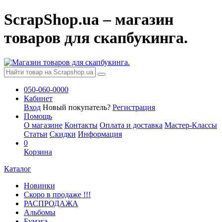
ScrapShop.ua – магазин
товаров для скапбукинга.
050-060-0000
Кабинет
Вход
Новый покупатель?
Регистрация
Помощь
О магазине
Контакты
Оплата и доставка
Мастер-Классы
Статьи
Скидки
Информация
0
Корзина
Каталог
Новинки
Скоро в продаже !!!
РАСПРОДАЖА
Альбомы
Бумага