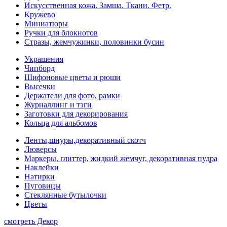
Искусственная кожа. Замша. Ткани. Фетр.
Кружево
Миниатюры
Ручки для блокнотов
Стразы, жемчужинки, половинки бусин
Украшения
Чипборд
Шифоновые цветы и рюши
Высечки
Держатели для фото, рамки
Журналлинг и тэги
Заготовки для декорирования
Кольца для альбомов
Ленты,шнуры,декоративный скотч
Люверсы
Маркеры, глиттер, жидкий жемчуг, декоративная пудра
Наклейки
Натирки
Пуговицы
Стеклянные бутылочки
Цветы
смотреть Декор