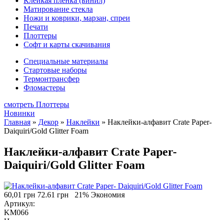
Клейкая плёнка (винил)
Матирование стекла
Ножи и коврики, марзан, спреи
Печати
Плоттеры
Софт и карты скачивания
Специальные материалы
Стартовые наборы
Термонтрансфер
Фломастеры
смотреть Плоттеры
Новинки
Главная
»
Декор
»
Наклейки
»
Наклейки-алфавит Crate Paper-
Daiquiri/Gold Glitter Foam
Наклейки-алфавит Crate Paper-
Daiquiri/Gold Glitter Foam
60,01 грн
72.61 грн
21% Экономия
Артикул:
KM066