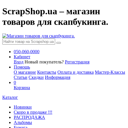
ScrapShop.ua – магазин
товаров для скапбукинга.
050-060-0000
Кабинет
Вход
Новый покупатель?
Регистрация
Помощь
О магазине
Контакты
Оплата и доставка
Мастер-Классы
Статьи
Скидки
Информация
0
Корзина
Каталог
Новинки
Скоро в продаже !!!
РАСПРОДАЖА
Альбомы
Бумага