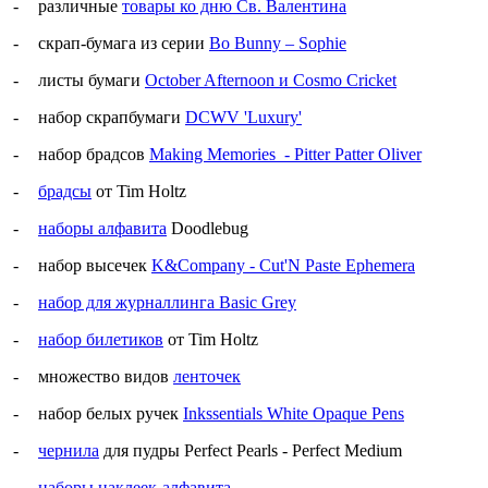
-
различные
товары ко дню Св. Валентина
-
скрап-бумага из серии
Bo
Bunny
– Sophie
-
листы бумаги
October Afternoon и Cosmo Cricket
-
набор скрапбумаги
DCWV 'Luxury'
-
набор брадсов
Making Memories
- Pitter Patter Oliver
-
брадсы
от Tim Holtz
-
наборы алфавита
Doodlebug
-
набор высечек
K&Company - Cut'N Paste Ephemera
-
набор для журналлинга Basic Grey
-
набор билетиков
от Tim Holtz
-
множество видов
ленточек
-
набор белых ручек
Inkssentials White Opaque Pens
-
чернила
для пудры Perfect Pearls - Perfect Medium
-
наборы наклеек-алфавита