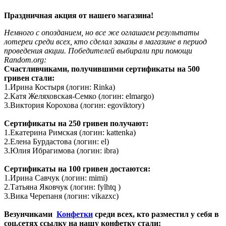
Праздничная акция от нашего магазина!
Немного с опозданием, но все же оглашаем результаты
лотереи среди всех, кто сделал заказы в магазине в период
проведения акции. Победителей выбирали при помощи
Random.org:
Счастливчиками, получившими сертификаты на 500
гривен стали:
1.Ирина Костыря (логин: Rinka)
2.Катя Желяховская-Семко (логин: elmargo)
3.Виктория Корохова (логин: egoviktory)
Сертификаты на 250 гривен получают:
1.Екатерина Римская (логин: kattenka)
2.Елена Бурдастова (логин: el)
3.Юлия Ибрагимова (логин: ibra)
Сертификаты на 100 гривен достаются:
1.Ирина Савчук (логин: mimi)
2.Татьяна Яковчук (логин: fylhtq )
3.Вика Черепаня (логин: vikazxc)
Везунчиками
Конфетки
среди всех, кто разместил у себя в
соц.сетях ссылку на нашу конфетку стали: