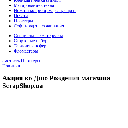
Клейкая плёнка (винил)
Матирование стекла
Ножи и коврики, марзан, спреи
Печати
Плоттеры
Софт и карты скачивания
Специальные материалы
Стартовые наборы
Термонтрансфер
Фломастеры
смотреть Плоттеры
Новинки
Акция ко Дню Рождения магазина ―
ScrapShop.ua