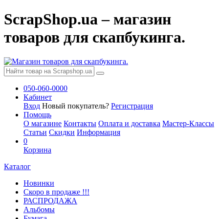
ScrapShop.ua – магазин
товаров для скапбукинга.
050-060-0000
Кабинет
Вход
Новый покупатель?
Регистрация
Помощь
О магазине
Контакты
Оплата и доставка
Мастер-Классы
Статьи
Скидки
Информация
0
Корзина
Каталог
Новинки
Скоро в продаже !!!
РАСПРОДАЖА
Альбомы
Бумага