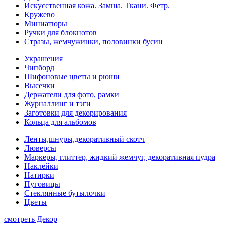
Искусственная кожа. Замша. Ткани. Фетр.
Кружево
Миниатюры
Ручки для блокнотов
Стразы, жемчужинки, половинки бусин
Украшения
Чипборд
Шифоновые цветы и рюши
Высечки
Держатели для фото, рамки
Журналлинг и тэги
Заготовки для декорирования
Кольца для альбомов
Ленты,шнуры,декоративный скотч
Люверсы
Маркеры, глиттер, жидкий жемчуг, декоративная пудра
Наклейки
Натирки
Пуговицы
Стеклянные бутылочки
Цветы
смотреть Декор