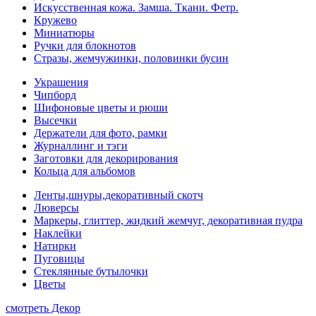
Искусственная кожа. Замша. Ткани. Фетр.
Кружево
Миниатюры
Ручки для блокнотов
Стразы, жемчужинки, половинки бусин
Украшения
Чипборд
Шифоновые цветы и рюши
Высечки
Держатели для фото, рамки
Журналлинг и тэги
Заготовки для декорирования
Кольца для альбомов
Ленты,шнуры,декоративный скотч
Люверсы
Маркеры, глиттер, жидкий жемчуг, декоративная пудра
Наклейки
Натирки
Пуговицы
Стеклянные бутылочки
Цветы
смотреть Декор