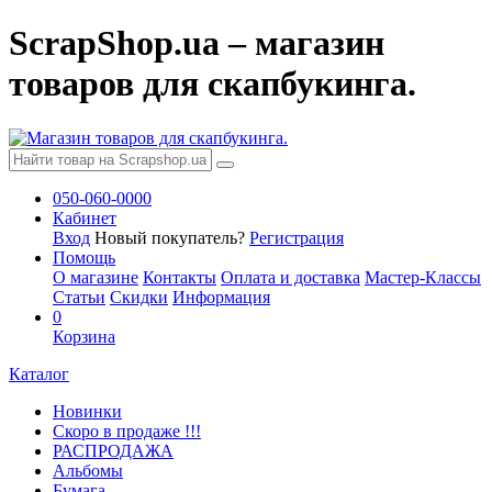
ScrapShop.ua – магазин
товаров для скапбукинга.
050-060-0000
Кабинет
Вход
Новый покупатель?
Регистрация
Помощь
О магазине
Контакты
Оплата и доставка
Мастер-Классы
Статьи
Скидки
Информация
0
Корзина
Каталог
Новинки
Скоро в продаже !!!
РАСПРОДАЖА
Альбомы
Бумага