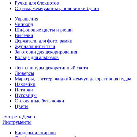
Ручки для блокнотов
Стразы, жемчужинки, половинки бусин
Украшения
Чипборд
Шифоновые цветы и рюши
Высечки
Держатели для фото, рамки
Журналлинг и тэги
Заготовки для декорирования
Кольца для альбомов
Ленты,шнуры,декоративный скотч
Люверсы
Маркеры, глиттер, жидкий жемчуг, декоративная пудра
Наклейки
Натирки
Пуговицы
Стеклянные бутылочки
Цветы
смотреть Декор
Инструменты
Биндеры и спирали