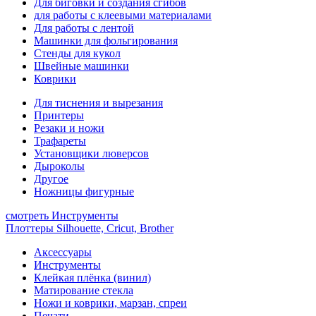
Для биговки и создания сгибов
для работы с клеевыми материалами
Для работы с лентой
Машинки для фольгирования
Стенды для кукол
Швейные машинки
Коврики
Для тиснения и вырезания
Принтеры
Резаки и ножи
Трафареты
Установщики люверсов
Дыроколы
Другое
Ножницы фигурные
смотреть Инструменты
Плоттеры Silhouette, Cricut, Brother
Аксессуары
Инструменты
Клейкая плёнка (винил)
Матирование стекла
Ножи и коврики, марзан, спреи
Печати