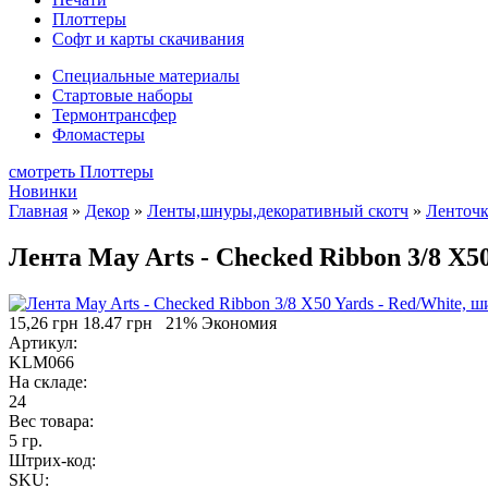
Плоттеры
Софт и карты скачивания
Специальные материалы
Стартовые наборы
Термонтрансфер
Фломастеры
смотреть Плоттеры
Новинки
Главная
»
Декор
»
Ленты,шнуры,декоративный скотч
»
Ленточ
Лента May Arts - Checked Ribbon 3/8 X50
15,26 грн
18.47 грн
21% Экономия
Артикул:
KLM066
На складе:
24
Вес товара:
5 гр.
Штрих-код:
SKU: