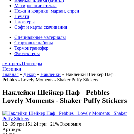
Клейкая плёнка (винил)
Матирование стекла
Ножи и коврики, марзан, спреи
Печати
Плоттеры
Софт и карты скачивания
Специальные материалы
Стартовые наборы
Термонтрансфер
Фломастеры
смотреть Плоттеры
Новинки
Главная
»
Декор
»
Наклейки
»
Наклейки Шейкер Паф -
Pebbles - Lovely Moments - Shaker Puffy Stickers
Наклейки Шейкер Паф - Pebbles -
Lovely Moments - Shaker Puffy Stickers
124,99 грн
151.24 грн
21% Экономия
Артикул: