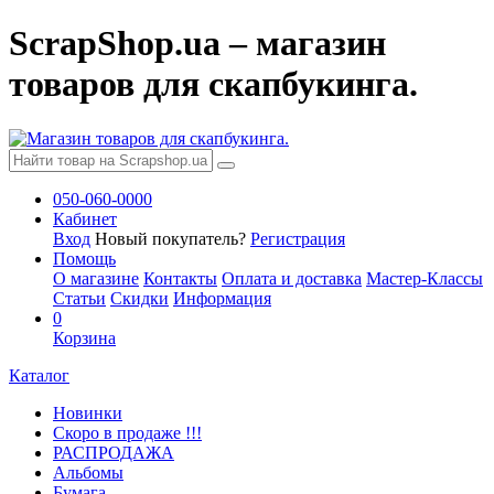
ScrapShop.ua – магазин
товаров для скапбукинга.
050-060-0000
Кабинет
Вход
Новый покупатель?
Регистрация
Помощь
О магазине
Контакты
Оплата и доставка
Мастер-Классы
Статьи
Скидки
Информация
0
Корзина
Каталог
Новинки
Скоро в продаже !!!
РАСПРОДАЖА
Альбомы
Бумага