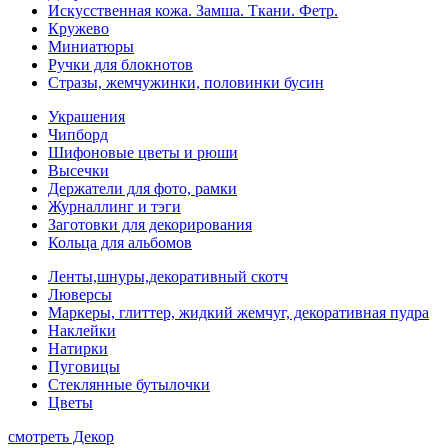
Искусственная кожа. Замша. Ткани. Фетр.
Кружево
Миниатюры
Ручки для блокнотов
Стразы, жемчужинки, половинки бусин
Украшения
Чипборд
Шифоновые цветы и рюши
Высечки
Держатели для фото, рамки
Журналлинг и тэги
Заготовки для декорирования
Кольца для альбомов
Ленты,шнуры,декоративный скотч
Люверсы
Маркеры, глиттер, жидкий жемчуг, декоративная пудра
Наклейки
Натирки
Пуговицы
Стеклянные бутылочки
Цветы
смотреть Декор