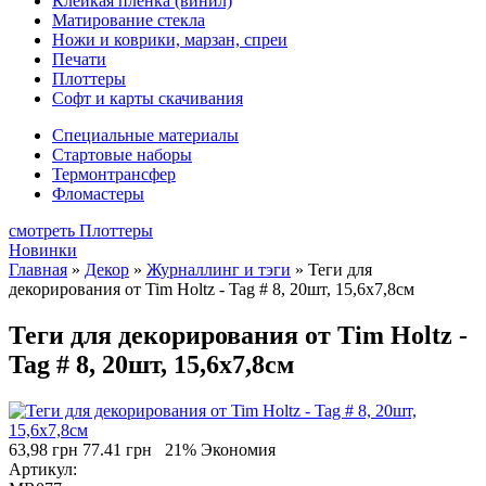
Клейкая плёнка (винил)
Матирование стекла
Ножи и коврики, марзан, спреи
Печати
Плоттеры
Софт и карты скачивания
Специальные материалы
Стартовые наборы
Термонтрансфер
Фломастеры
смотреть Плоттеры
Новинки
Главная
»
Декор
»
Журналлинг и тэги
»
Теги для
декорирования от Tim Holtz - Tag # 8, 20шт, 15,6х7,8см
Теги для декорирования от Tim Holtz -
Tag # 8, 20шт, 15,6х7,8см
63,98 грн
77.41 грн
21% Экономия
Артикул: