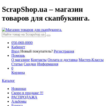
ScrapShop.ua – магазин
товаров для скапбукинга.
050-060-0000
Кабинет
Вход
Новый покупатель?
Регистрация
Помощь
О магазине
Контакты
Оплата и доставка
Мастер-Классы
Статьи
Скидки
Информация
0
Корзина
Каталог
Новинки
Скоро в продаже !!!
РАСПРОДАЖА
Альбомы
Бумага