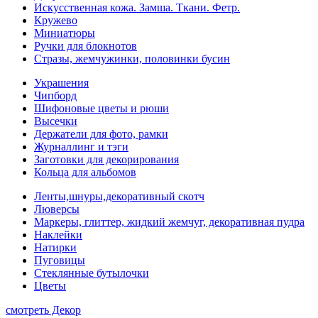
Искусственная кожа. Замша. Ткани. Фетр.
Кружево
Миниатюры
Ручки для блокнотов
Стразы, жемчужинки, половинки бусин
Украшения
Чипборд
Шифоновые цветы и рюши
Высечки
Держатели для фото, рамки
Журналлинг и тэги
Заготовки для декорирования
Кольца для альбомов
Ленты,шнуры,декоративный скотч
Люверсы
Маркеры, глиттер, жидкий жемчуг, декоративная пудра
Наклейки
Натирки
Пуговицы
Стеклянные бутылочки
Цветы
смотреть Декор