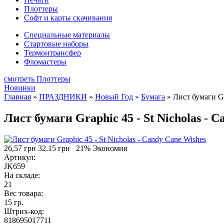
Плоттеры
Софт и карты скачивания
Специальные материалы
Стартовые наборы
Термонтрансфер
Фломастеры
смотреть Плоттеры
Новинки
Главная
»
ПРАЗДНИКИ
»
Новый Год
»
Бумага
»
Лист бумаги Gr
Лист бумаги Graphic 45 - St Nicholas - 
26,57 грн
32.15 грн
21% Экономия
Артикул:
JK659
На складе:
21
Вес товара:
15 гр.
Штрих-код:
818695017711