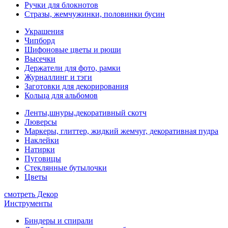
Ручки для блокнотов
Стразы, жемчужинки, половинки бусин
Украшения
Чипборд
Шифоновые цветы и рюши
Высечки
Держатели для фото, рамки
Журналлинг и тэги
Заготовки для декорирования
Кольца для альбомов
Ленты,шнуры,декоративный скотч
Люверсы
Маркеры, глиттер, жидкий жемчуг, декоративная пудра
Наклейки
Натирки
Пуговицы
Стеклянные бутылочки
Цветы
смотреть Декор
Инструменты
Биндеры и спирали