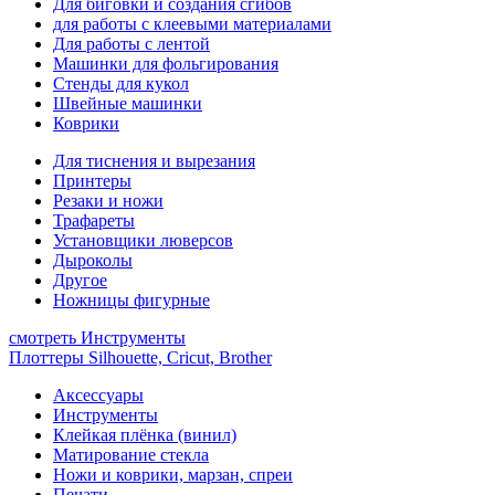
Для биговки и создания сгибов
для работы с клеевыми материалами
Для работы с лентой
Машинки для фольгирования
Стенды для кукол
Швейные машинки
Коврики
Для тиснения и вырезания
Принтеры
Резаки и ножи
Трафареты
Установщики люверсов
Дыроколы
Другое
Ножницы фигурные
смотреть Инструменты
Плоттеры Silhouette, Cricut, Brother
Аксессуары
Инструменты
Клейкая плёнка (винил)
Матирование стекла
Ножи и коврики, марзан, спреи
Печати