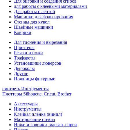
Для биговки и создания сгибов
для работы с клеевыми материалами
Для работы с лентой
Машинки для фольгирования
Стенды для кукол
Швейные машинки
Коврики
Для тиснения и вырезания
Принтеры
Резаки и ножи
Трафареты
Установщики люверсов
Дыроколы
Другое
Ножницы фигурные
смотреть Инструменты
Плоттеры Silhouette, Cricut, Brother
Аксессуары
Инструменты
Клейкая плёнка (винил)
Матирование стекла
Ножи и коврики, марзан, спреи
Печати