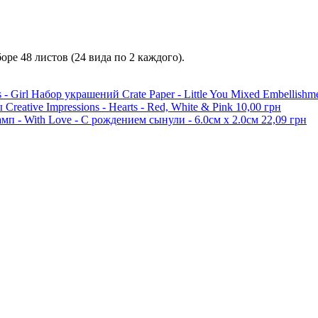
боре 48 листов (24 вида по 2 каждого).
Набор украшений Crate Paper - Little You Mixed Embellishmen
 Creative Impressions - Hearts - Red, White & Pink
10,00 грн
мп - With Love - С рождением сынули - 6.0см x 2.0см
22,09 грн