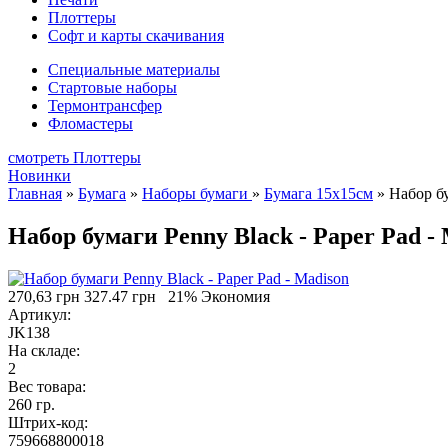
Плоттеры
Софт и карты скачивания
Специальные материалы
Стартовые наборы
Термонтрансфер
Фломастеры
смотреть Плоттеры
Новинки
Главная
»
Бумага
»
Наборы бумаги
»
Бумага 15х15см
»
Набор бу
Набор бумаги Penny Black - Paper Pad -
270,63 грн
327.47 грн
21% Экономия
Артикул:
JK138
На складе:
2
Вес товара:
260 гр.
Штрих-код:
759668800018