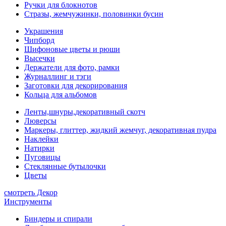
Ручки для блокнотов
Стразы, жемчужинки, половинки бусин
Украшения
Чипборд
Шифоновые цветы и рюши
Высечки
Держатели для фото, рамки
Журналлинг и тэги
Заготовки для декорирования
Кольца для альбомов
Ленты,шнуры,декоративный скотч
Люверсы
Маркеры, глиттер, жидкий жемчуг, декоративная пудра
Наклейки
Натирки
Пуговицы
Стеклянные бутылочки
Цветы
смотреть Декор
Инструменты
Биндеры и спирали