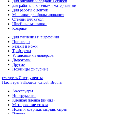
Для биговки и создания сгибов
для работы с клеевыми материалами
Для работы с лентой
Машинки для фольгирования
Стенды для кукол
Швейные машинки
Коврики
Для тиснения и вырезания
Принтеры
Резаки и ножи
Трафареты
Установщики люверсов
Дыроколы
Другое
Ножницы фигурные
смотреть Инструменты
Плоттеры Silhouette, Cricut, Brother
Аксессуары
Инструменты
Клейкая плёнка (винил)
Матирование стекла
Ножи и коврики, марзан, спреи
Печати