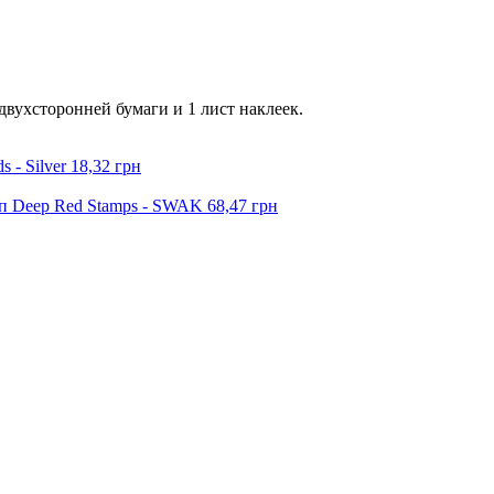
в двухсторонней бумаги и 1 лист наклеек.
 - Silver
18,32 грн
п Deep Red Stamps - SWAK
68,47 грн