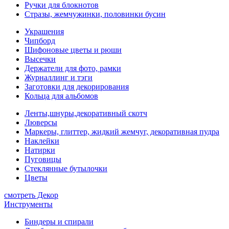
Ручки для блокнотов
Стразы, жемчужинки, половинки бусин
Украшения
Чипборд
Шифоновые цветы и рюши
Высечки
Держатели для фото, рамки
Журналлинг и тэги
Заготовки для декорирования
Кольца для альбомов
Ленты,шнуры,декоративный скотч
Люверсы
Маркеры, глиттер, жидкий жемчуг, декоративная пудра
Наклейки
Натирки
Пуговицы
Стеклянные бутылочки
Цветы
смотреть Декор
Инструменты
Биндеры и спирали