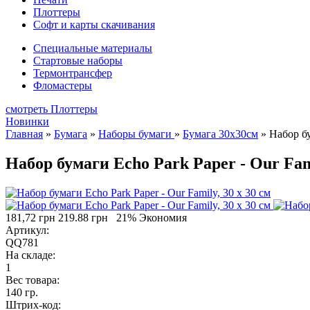
Плоттеры
Софт и карты скачивания
Специальные материалы
Стартовые наборы
Термонтрансфер
Фломастеры
смотреть Плоттеры
Новинки
Главная
»
Бумага
»
Наборы бумаги
»
Бумага 30х30см
»
Набор бу
Набор бумаги Echo Park Paper - Our Fami
181,72 грн
219.88 грн
21% Экономия
Артикул:
QQ781
На складе:
1
Вес товара:
140 гр.
Штрих-код: