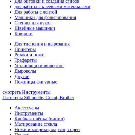
Для биговки и создания сгибов
для работы с клеевыми материалами
Для работы с лентой
Машинки для фольгирования
Стенды для кукол
Швейные машинки
Коврики
Для тиснения и вырезания
Принтеры
Резаки и ножи
Трафареты
Установщики люверсов
Дыроколы
Другое
Ножницы фигурные
смотреть Инструменты
Плоттеры Silhouette, Cricut, Brother
Аксессуары
Инструменты
Клейкая плёнка (винил)
Матирование стекла
Ножи и коврики, марзан, спреи
Печати