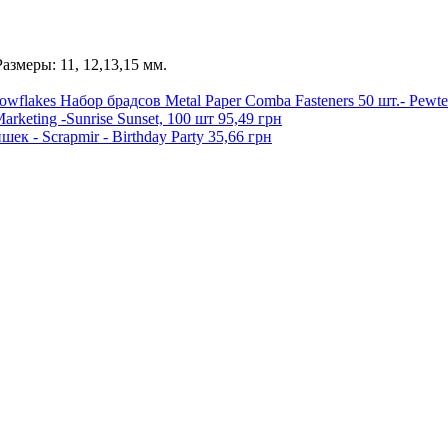
Размеры: 11, 12,13,15 мм.
Набор брадсов Metal Paper Comba Fasteners 50 шт.- Pewte
arketing -Sunrise Sunset, 100 шт
95,49 грн
ек - Scrapmir - Birthday Party
35,66 грн