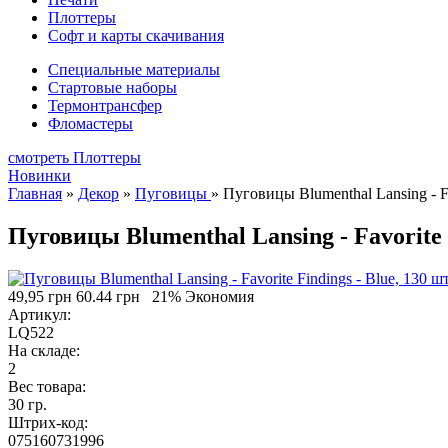
Плоттеры
Софт и карты скачивания
Специальные материалы
Стартовые наборы
Термонтрансфер
Фломастеры
смотреть Плоттеры
Новинки
Главная
»
Декор
»
Пуговицы
»
Пуговицы Blumenthal Lansing - Fav
Пуговицы Blumenthal Lansing - Favorite F
49,95 грн
60.44 грн
21% Экономия
Артикул:
LQ522
На складе:
2
Вес товара:
30 гр.
Штрих-код:
075160731996