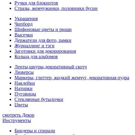
Ручки для блокнотов
Стразы, жемчужинки, половинки бусин
Украшения
Чипборд
Шифоновые цветы и рюши
Высечки
Держатели для фото, рамки
Журналлинг и тэги
Заготовки для декорирования
Кольца для альбомов
Ленты,шнуры,декоративный скотч
Люверсы
Маркеры, глиттер, жидкий жемчуг, декоративная пудра
Наклейки
Натирки
Пуговицы
Стеклянные бутылочки
Цветы
смотреть Декор
Инструменты
Биндеры и спирали